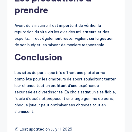
prendre
Avant de s’inscrire, il est important de vérifier la
réputation du site via les avis des utilisateurs et des
experts. Il faut également rester vigilant sur la gestion
de son budget, en misant de manière responsable.
Conclusion
Les sites de paris sportifs offrent une plateforme
complète pour les amateurs de sport souhaitant tenter
leur chance tout en profitant d’une expérience
sécurisée et divertissante. En choisissant un site fiable,
facile d’accès et proposant une large gamme de paris,
chaque joueur peut optimiser ses chances tout en
s’amusant.
Last updated on July 11, 2025