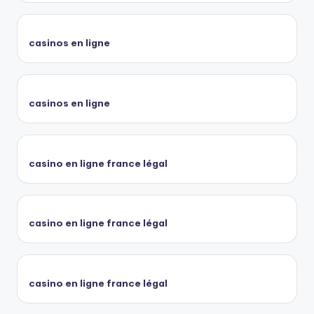
casinos en ligne
casinos en ligne
casino en ligne france légal
casino en ligne france légal
casino en ligne france légal