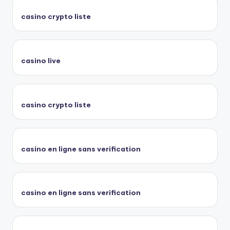
casino crypto liste
casino live
casino crypto liste
casino en ligne sans verification
casino en ligne sans verification