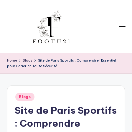
Skip
to
content
f
o
Home
Blogs
Site de Paris Sportifs : Comprendre l’Essentiel
pour Parier en Toute Sécurité
o
t
u
Posted
2
Blogs
in
Site de Paris Sportifs
1
: Comprendre