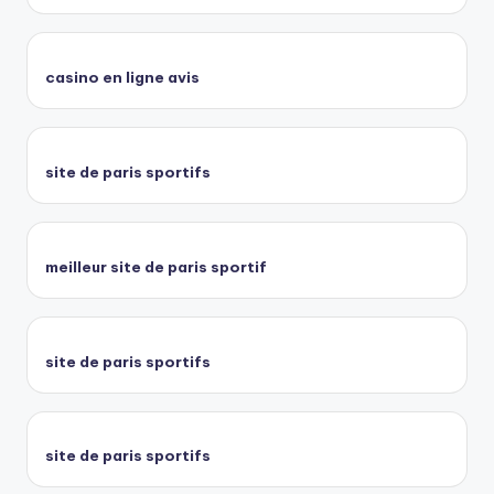
casino en ligne avis
site de paris sportifs
meilleur site de paris sportif
site de paris sportifs
site de paris sportifs