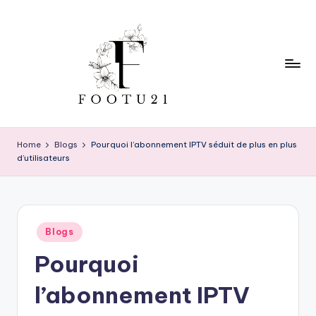
Skip
to
content
f
o
Home
Blogs
Pourquoi l’abonnement IPTV séduit de plus en plus
d’utilisateurs
o
t
u
Posted
2
Blogs
in
Pourquoi
1
l’abonnement IPTV