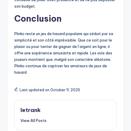
son budget.
Conclusion
Plinko reste un jeu de hasard populaire qui séduit par sa
simplicité et son côté imprévisible. Que ce soit pour le
plaisir ou pour tenter de gagner de l’argent en ligne, il
offre une expérience amusante et rapide. Les avis des
joueurs montrent que, malgré son caractère aléatoire,
Plinko continue de captiver les amateurs de jeux de
hasard.
Last updated on October 11, 2025
letrank
View All Posts