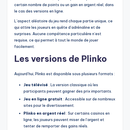
certain nombre de points ou un gain en argent réel, dans
le cas des versions en ligne.
L’aspect aléatoire du jeu rend chaque partie unique, ce
qui attire les joueurs en quête d’adrénaline et de
surprises. Aucune compétence particulière n’est
requise, ce qui permet à tout le monde de jouer
facilement.
Les versions de Plinko
Aujourd’hui, Plinko est disponible sous plusieurs formats :
Jeu télévisé
: La version classique où les
participants peuvent gagner des prix importants.
Jeu en ligne gratuit
: Accessible sur de nombreux
sites pour le divertissement.
Plinko en argent réel
: Sur certains casinos en
ligne, les joueurs peuvent miser de l’argent et
tenter de remporter des gains réels.