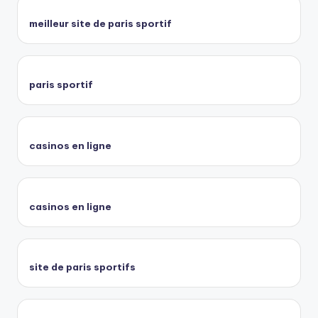
meilleur site de paris sportif
paris sportif
casinos en ligne
casinos en ligne
site de paris sportifs