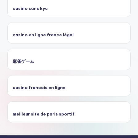
casino sans kyc
casino en ligne france légal
麻雀ゲーム
casino francais en ligne
meilleur site de paris sportif