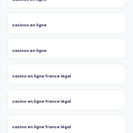
casinos en ligne
casinos en ligne
casino en ligne france légal
casino en ligne france légal
casino en ligne france légal