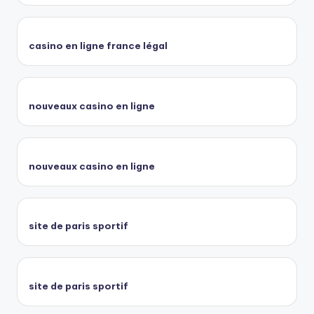
casino en ligne france légal
nouveaux casino en ligne
nouveaux casino en ligne
site de paris sportif
site de paris sportif