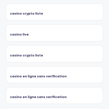
casino crypto liste
casino live
casino crypto liste
casino en ligne sans verification
casino en ligne sans verification