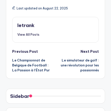
Last updated on August 22, 2025
letrank
View All Posts
Post
Previous Post
Next Post
Le Championnat de
Le simulateur de golf :
navigation
Belgique de Football :
une révolution pour les
La Passion à l’État Pur
passionnés
Sidebar