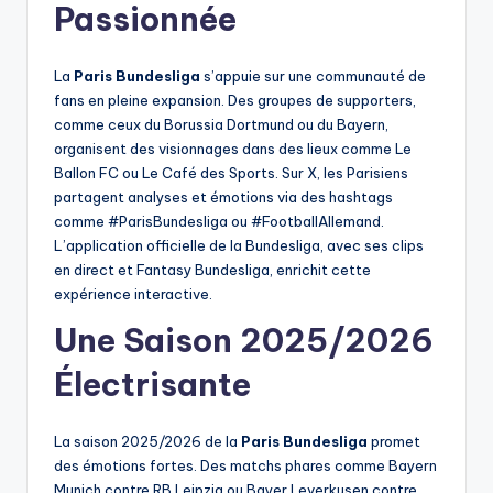
Passionnée
La
Paris Bundesliga
s’appuie sur une communauté de
fans en pleine expansion. Des groupes de supporters,
comme ceux du Borussia Dortmund ou du Bayern,
organisent des visionnages dans des lieux comme Le
Ballon FC ou Le Café des Sports. Sur X, les Parisiens
partagent analyses et émotions via des hashtags
comme #ParisBundesliga ou #FootballAllemand.
L’application officielle de la Bundesliga, avec ses clips
en direct et Fantasy Bundesliga, enrichit cette
expérience interactive.
Une Saison 2025/2026
Électrisante
La saison 2025/2026 de la
Paris Bundesliga
promet
des émotions fortes. Des matchs phares comme Bayern
Munich contre RB Leipzig ou Bayer Leverkusen contre