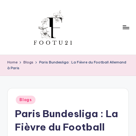
Skip
to
content
f
o
Home
Blogs
Paris Bundesliga : La Fièvre du Football Allemand
à Paris
o
t
u
Posted
2
Blogs
in
Paris Bundesliga : La
1
Fièvre du Football