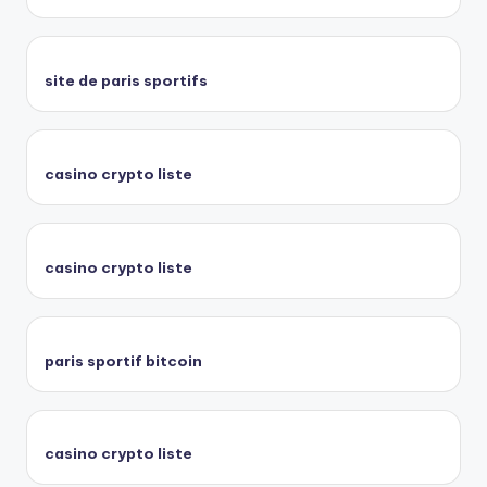
site de paris sportifs
casino crypto liste
casino crypto liste
paris sportif bitcoin
casino crypto liste