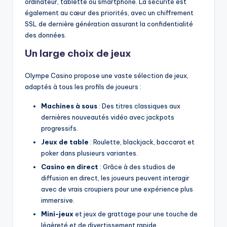
ordinateur, tablette ou smartphone. La sécurité est
également au cœur des priorités, avec un chiffrement
SSL de dernière génération assurant la confidentialité
des données.
Un large choix de jeux
Olympe Casino propose une vaste sélection de jeux,
adaptés à tous les profils de joueurs :
Machines à sous
: Des titres classiques aux
dernières nouveautés vidéo avec jackpots
progressifs.
Jeux de table
: Roulette, blackjack, baccarat et
poker dans plusieurs variantes.
Casino en direct
: Grâce à des studios de
diffusion en direct, les joueurs peuvent interagir
avec de vrais croupiers pour une expérience plus
immersive.
Mini-jeux
et jeux de grattage pour une touche de
légèreté et de divertissement rapide.