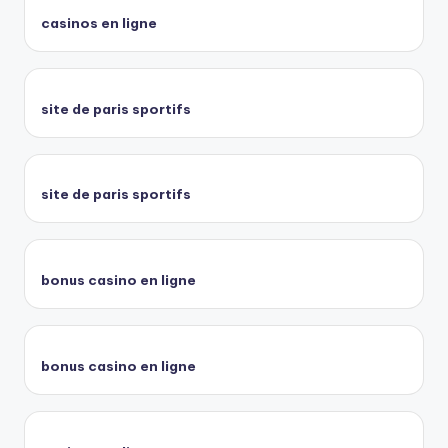
casinos en ligne
site de paris sportifs
site de paris sportifs
bonus casino en ligne
bonus casino en ligne