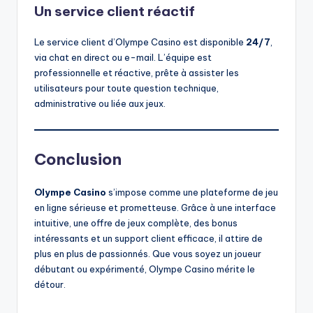
Un service client réactif
Le service client d’Olympe Casino est disponible
24/7
,
via chat en direct ou e-mail. L’équipe est
professionnelle et réactive, prête à assister les
utilisateurs pour toute question technique,
administrative ou liée aux jeux.
Conclusion
Olympe Casino
s’impose comme une plateforme de jeu
en ligne sérieuse et prometteuse. Grâce à une interface
intuitive, une offre de jeux complète, des bonus
intéressants et un support client efficace, il attire de
plus en plus de passionnés. Que vous soyez un joueur
débutant ou expérimenté, Olympe Casino mérite le
détour.