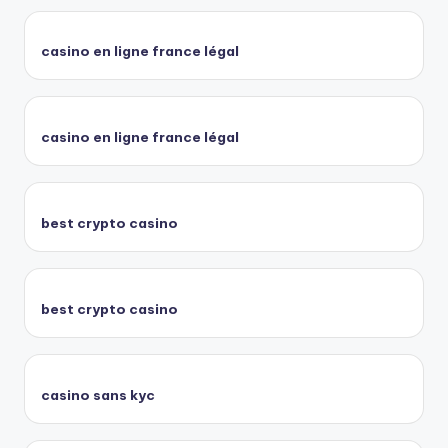
casino en ligne france légal
casino en ligne france légal
best crypto casino
best crypto casino
casino sans kyc