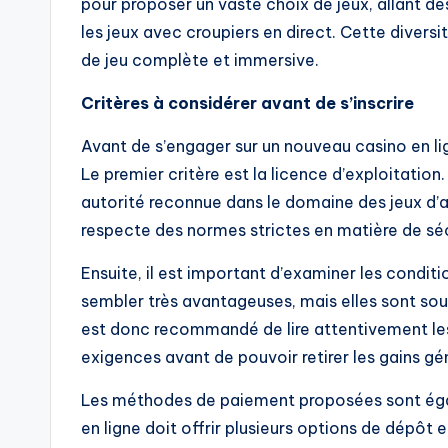
pour proposer un vaste choix de jeux, allant de
les jeux avec croupiers en direct. Cette divers
de jeu complète et immersive.
Critères à considérer avant de s’inscrire
Avant de s’engager sur un nouveau casino en lign
Le premier critère est la licence d’exploitatio
autorité reconnue dans le domaine des jeux d’ar
respecte des normes strictes en matière de séc
Ensuite, il est important d’examiner les condit
sembler très avantageuses, mais elles sont souv
est donc recommandé de lire attentivement le
exigences avant de pouvoir retirer les gains g
Les méthodes de paiement proposées sont éga
en ligne doit offrir plusieurs options de dépôt 