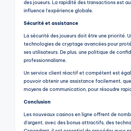
des joueurs. La rapidité des transactions est a
influence l’expérience globale.
Sécurité et assistance
La sécurité des joueurs doit être une priorité. 
technologies de cryptage avancées pour protég
ses utilisateurs. De plus, une politique de confi
professionnalisme.
Un service client réactif et compétent est égal
pouvoir obtenir une assistance facilement, que 
moyens de communication, pour résoudre rapid
Conclusion
Les nouveaux casinos en ligne offrent de nomb
d’argent, avec des bonus attractifs, des techn
Cependant, il est essentiel de procéder avec pr