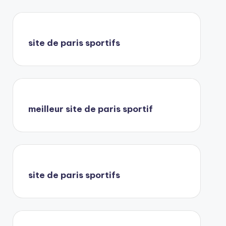
site de paris sportifs
meilleur site de paris sportif
site de paris sportifs