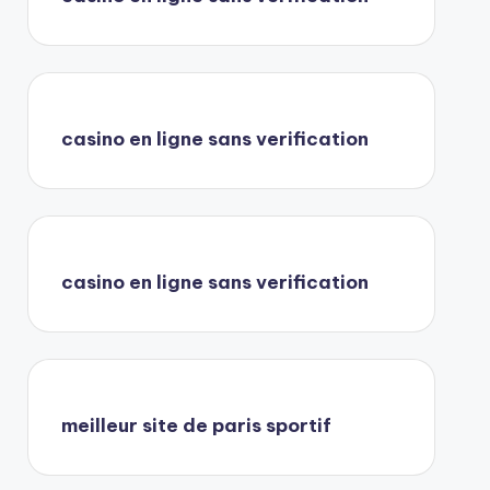
casino en ligne sans verification
casino en ligne sans verification
meilleur site de paris sportif