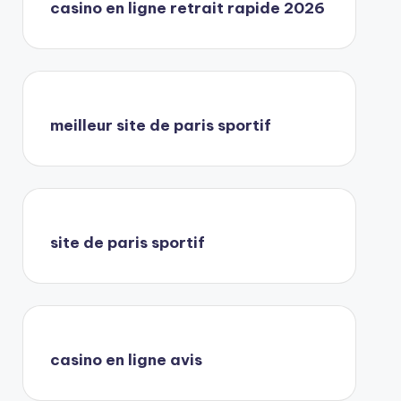
casino en ligne retrait rapide 2026
meilleur site de paris sportif
site de paris sportif
casino en ligne avis