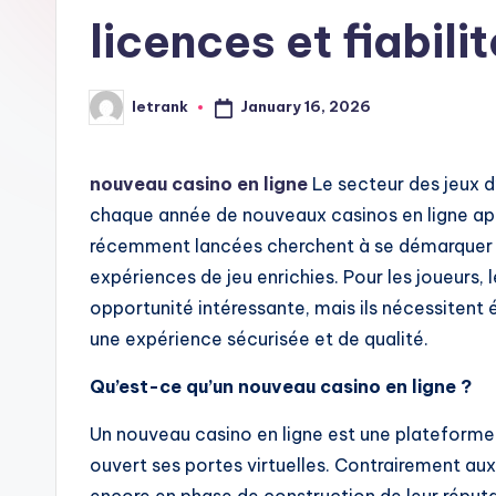
licences et fiabilit
January 16, 2026
letrank
Posted
by
nouveau casino en ligne
Le secteur des jeux d
chaque année de nouveaux casinos en ligne ap
récemment lancées cherchent à se démarquer pa
expériences de jeu enrichies. Pour les joueurs,
opportunité intéressante, mais ils nécessitent 
une expérience sécurisée et de qualité.
Qu’est-ce qu’un nouveau casino en ligne ?
Un nouveau casino en ligne est une plateforme 
ouvert ses portes virtuelles. Contrairement aux 
encore en phase de construction de leur réputa