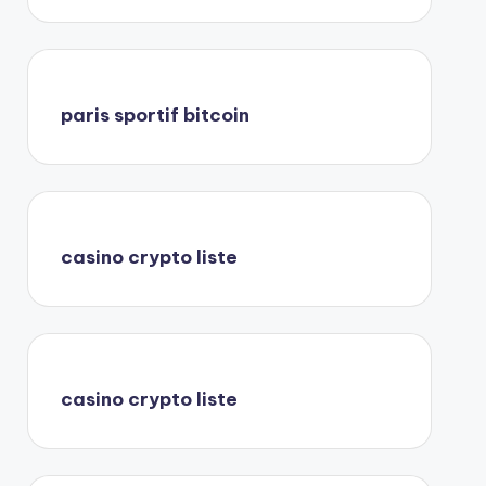
paris sportif bitcoin
casino crypto liste
casino crypto liste