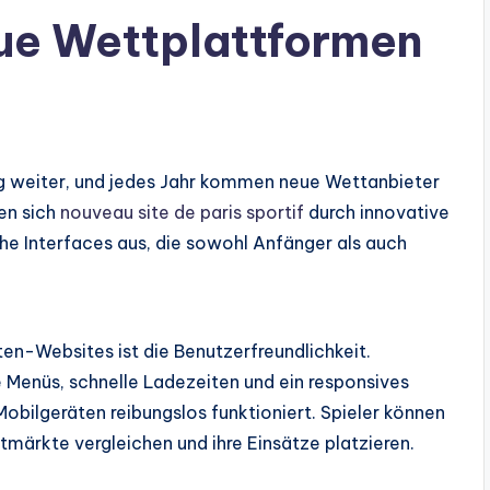
ue Wettplattformen
ig weiter, und jedes Jahr kommen neue Wettanbieter
en sich
nouveau site de paris sportif
durch innovative
che Interfaces aus, die sowohl Anfänger als auch
en-Websites ist die Benutzerfreundlichkeit.
 Menüs, schnelle Ladezeiten und ein responsives
obilgeräten reibungslos funktioniert. Spieler können
märkte vergleichen und ihre Einsätze platzieren.