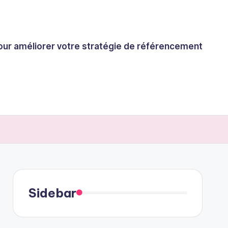
 pour améliorer votre stratégie de référencement
Sidebar