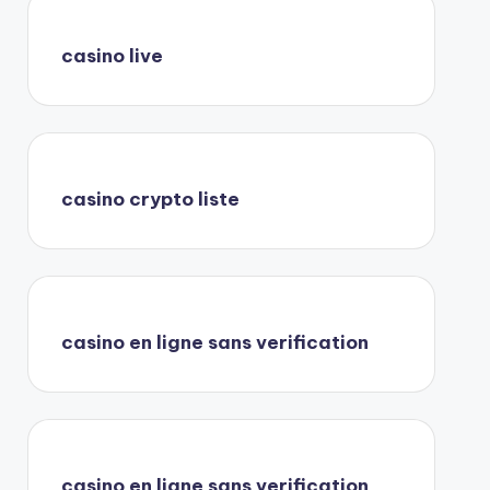
casino live
casino crypto liste
casino en ligne sans verification
casino en ligne sans verification