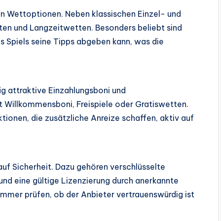
on Wettoptionen. Neben klassischen Einzel- und
en und Langzeitwetten. Besonders beliebt sind
s Spiels seine Tipps abgeben kann, was die
ig attraktive Einzahlungsboni und
 Willkommensboni, Freispiele oder Gratiswetten.
ionen, die zusätzliche Anreize schaffen, aktiv auf
uf Sicherheit. Dazu gehören verschlüsselte
nd eine gültige Lizenzierung durch anerkannte
 immer prüfen, ob der Anbieter vertrauenswürdig ist