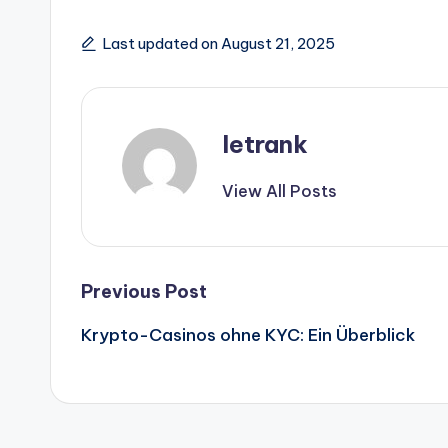
Last updated on August 21, 2025
letrank
View All Posts
Post
Previous Post
Krypto-Casinos ohne KYC: Ein Überblick
navigation