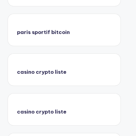
paris sportif bitcoin
casino crypto liste
casino crypto liste