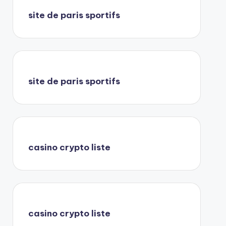
site de paris sportifs
site de paris sportifs
casino crypto liste
casino crypto liste