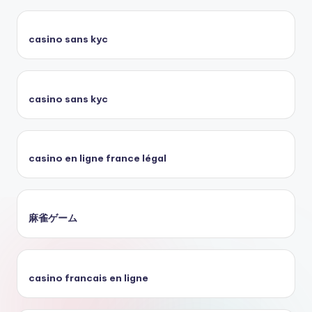
casino sans kyc
casino sans kyc
casino en ligne france légal
麻雀ゲーム
casino francais en ligne