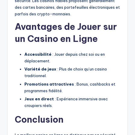
sécurité. Les casinos fiables proposent généralement
des cartes bancaires, des portefeuilles électroniques et
parfois des crypto-monnaies.
Avantages de Jouer sur
un Casino en Ligne
Accessibilité
: Jouer depuis chez soi ou en
déplacement.
Variété de jeux
: Plus de choix qu’un casino
traditionnel.
Promotions attractives
: Bonus, cashbacks et
programmes fidélité.
Jeux en direct
: Expérience immersive avec
croupiers réels.
Conclusion
Le meilleur casino en ligne se distingue par sa sécurité,