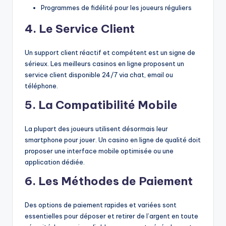
Programmes de fidélité pour les joueurs réguliers
4. Le Service Client
Un support client réactif et compétent est un signe de
sérieux. Les meilleurs casinos en ligne proposent un
service client disponible 24/7 via chat, email ou
téléphone.
5. La Compatibilité Mobile
La plupart des joueurs utilisent désormais leur
smartphone pour jouer. Un casino en ligne de qualité doit
proposer une interface mobile optimisée ou une
application dédiée.
6. Les Méthodes de Paiement
Des options de paiement rapides et variées sont
essentielles pour déposer et retirer de l’argent en toute