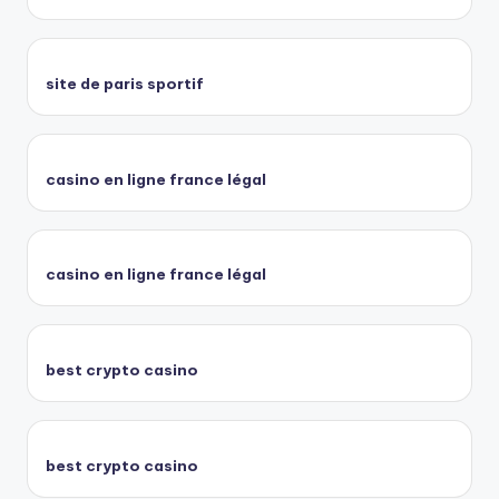
site de paris sportif
casino en ligne france légal
casino en ligne france légal
best crypto casino
best crypto casino