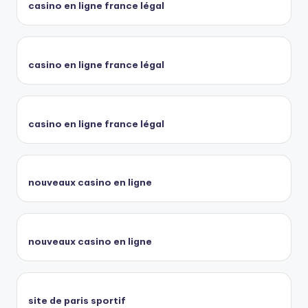
casino en ligne france légal
casino en ligne france légal
casino en ligne france légal
nouveaux casino en ligne
nouveaux casino en ligne
site de paris sportif