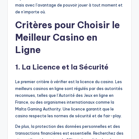
mais avec l’avantage de pouvoir jouer à tout moment et
de n’importe où.
Critères pour Choisir le
Meilleur Casino en
Ligne
1. La Licence et la Sécurité
Le premier critère à vérifier est la licence du casino. Les
meilleurs casinos en ligne sont régulés par des autorités
reconnues, telles que l’Autorité des Jeux en ligne en
France, ou des organismes internationaux comme la
Malta Gaming Authority. Une licence garantit que le
casino respecte les normes de sécurité et de fair-play.
De plus, la protection des données personnelles et des
transactions financières est essentielle. Recherchez des