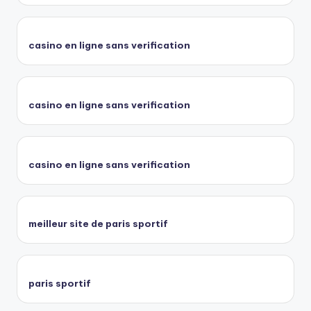
casino en ligne sans verification
casino en ligne sans verification
casino en ligne sans verification
meilleur site de paris sportif
paris sportif