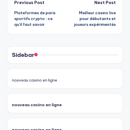
Post
Previous Post
Next Post
Plateformes de paris
Meilleur casino live
navigation
sportifs crypto : ce
pour débutants et
qu’il faut savoir
joueurs expérimentés
Sidebar
nouveau casino en ligne
nouveau casino en ligne
nouveau casino en ligne