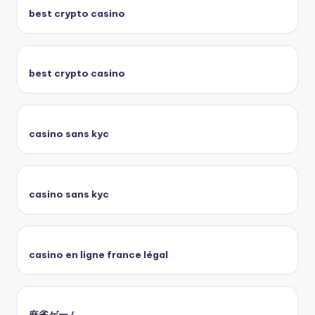
best crypto casino
best crypto casino
casino sans kyc
casino sans kyc
casino en ligne france légal
麻雀ゲーム