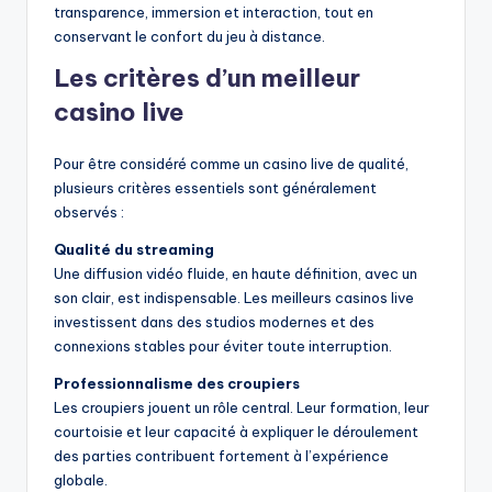
transparence, immersion et interaction, tout en
conservant le confort du jeu à distance.
Les critères d’un meilleur
casino live
Pour être considéré comme un casino live de qualité,
plusieurs critères essentiels sont généralement
observés :
Qualité du streaming
Une diffusion vidéo fluide, en haute définition, avec un
son clair, est indispensable. Les meilleurs casinos live
investissent dans des studios modernes et des
connexions stables pour éviter toute interruption.
Professionnalisme des croupiers
Les croupiers jouent un rôle central. Leur formation, leur
courtoisie et leur capacité à expliquer le déroulement
des parties contribuent fortement à l’expérience
globale.