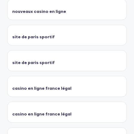
nouveaux casino en ligne
site de paris sportif
site de paris sportif
casino en ligne france légal
casino en ligne france légal