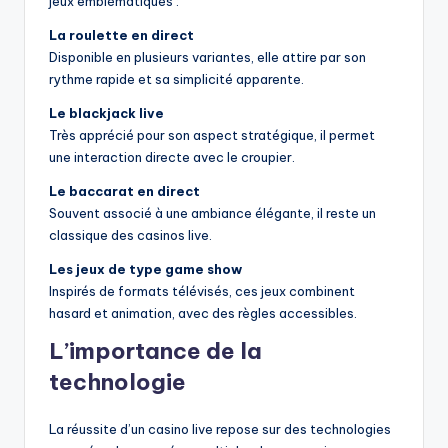
jeux emblématiques :
La roulette en direct
Disponible en plusieurs variantes, elle attire par son
rythme rapide et sa simplicité apparente.
Le blackjack live
Très apprécié pour son aspect stratégique, il permet
une interaction directe avec le croupier.
Le baccarat en direct
Souvent associé à une ambiance élégante, il reste un
classique des casinos live.
Les jeux de type game show
Inspirés de formats télévisés, ces jeux combinent
hasard et animation, avec des règles accessibles.
L’importance de la
technologie
La réussite d’un casino live repose sur des technologies