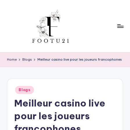
Skip
to
content
f
o
Home
Blogs
Meilleur casino live pour les joueurs francophones
o
t
u
Posted
Blogs
in
2
Meilleur casino live
1
pour les joueurs
francophones