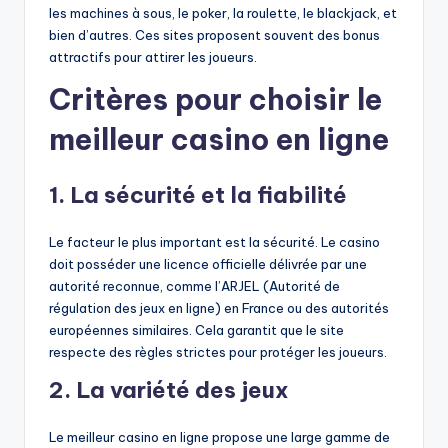
les machines à sous, le poker, la roulette, le blackjack, et
bien d’autres. Ces sites proposent souvent des bonus
attractifs pour attirer les joueurs.
Critères pour choisir le
meilleur casino en ligne
1. La sécurité et la fiabilité
Le facteur le plus important est la sécurité. Le casino
doit posséder une licence officielle délivrée par une
autorité reconnue, comme l’ARJEL (Autorité de
régulation des jeux en ligne) en France ou des autorités
européennes similaires. Cela garantit que le site
respecte des règles strictes pour protéger les joueurs.
2. La variété des jeux
Le meilleur casino en ligne propose une large gamme de