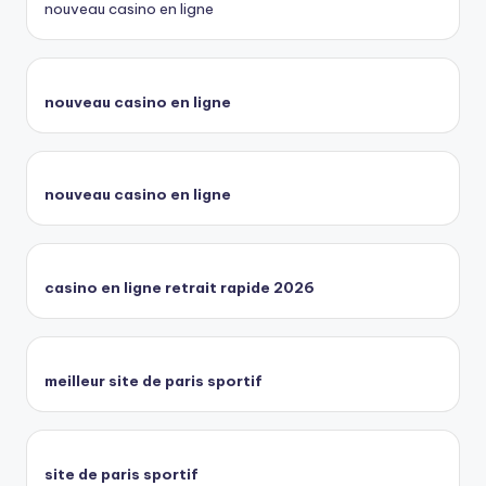
nouveau casino en ligne
nouveau casino en ligne
nouveau casino en ligne
casino en ligne retrait rapide 2026
meilleur site de paris sportif
site de paris sportif