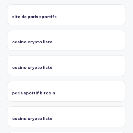
site de paris sportifs
casino crypto liste
casino crypto liste
paris sportif bitcoin
casino crypto liste