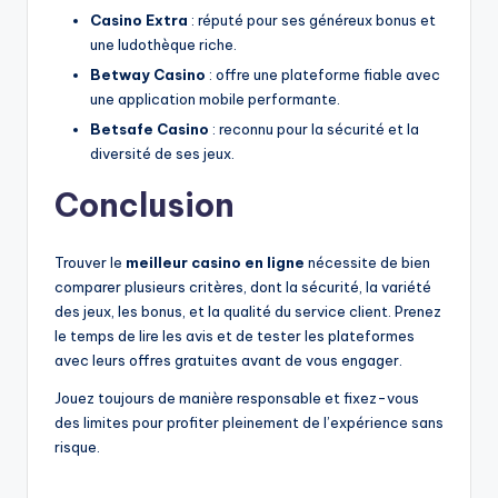
Casino Extra
: réputé pour ses généreux bonus et
une ludothèque riche.
Betway Casino
: offre une plateforme fiable avec
une application mobile performante.
Betsafe Casino
: reconnu pour la sécurité et la
diversité de ses jeux.
Conclusion
Trouver le
meilleur casino en ligne
nécessite de bien
comparer plusieurs critères, dont la sécurité, la variété
des jeux, les bonus, et la qualité du service client. Prenez
le temps de lire les avis et de tester les plateformes
avec leurs offres gratuites avant de vous engager.
Jouez toujours de manière responsable et fixez-vous
des limites pour profiter pleinement de l’expérience sans
risque.