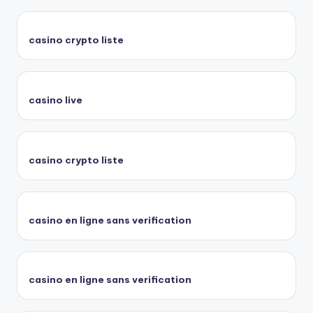
casino crypto liste
casino live
casino crypto liste
casino en ligne sans verification
casino en ligne sans verification