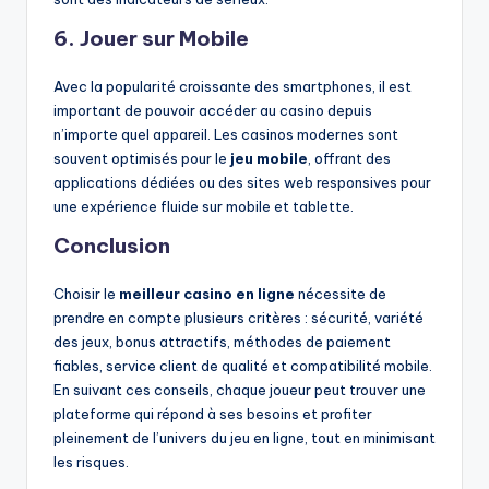
6. Jouer sur Mobile
Avec la popularité croissante des smartphones, il est
important de pouvoir accéder au casino depuis
n’importe quel appareil. Les casinos modernes sont
souvent optimisés pour le
jeu mobile
, offrant des
applications dédiées ou des sites web responsives pour
une expérience fluide sur mobile et tablette.
Conclusion
Choisir le
meilleur casino en ligne
nécessite de
prendre en compte plusieurs critères : sécurité, variété
des jeux, bonus attractifs, méthodes de paiement
fiables, service client de qualité et compatibilité mobile.
En suivant ces conseils, chaque joueur peut trouver une
plateforme qui répond à ses besoins et profiter
pleinement de l’univers du jeu en ligne, tout en minimisant
les risques.