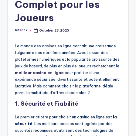
Complet pour les
Joueurs
letrank
October 23, 2025
Posted
by
Le monde des casinos en ligne connaît une croissance
fulgurante ces dernières années. Avec l’essor des
plateformes numériques et la popularité croissante des
jeux de hasard, de plus en plus de joueurs recherchent le
meilleur casino en ligne
pour profiter d’une
expérience sécurisée, divertissante et potentiellement
lucrative. Mais comment choisir la plateforme idéale
parmi la multitude d’offres disponibles ?
1. Sécurité et Fiabilité
Le premier critère pour choisir un casino en ligne est
la
sécurité
. Les meilleurs casinos sont agréés par des
autorités reconnues et utilisent des technologies de