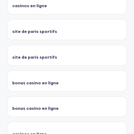
casinos en ligne
site de paris sportifs
site de paris sportifs
bonus casino en ligne
bonus casino en ligne