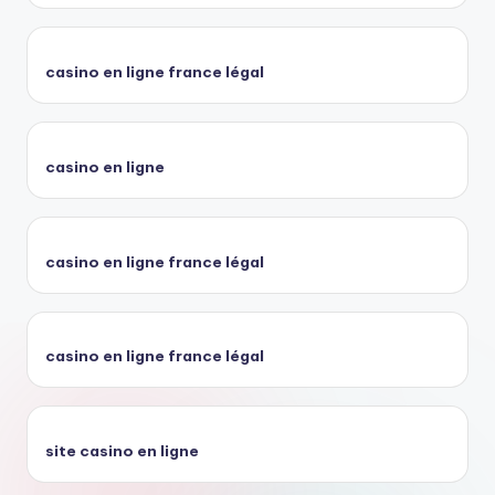
casino en ligne france légal
casino en ligne
casino en ligne france légal
casino en ligne france légal
site casino en ligne