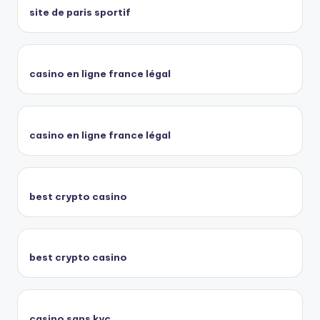
site de paris sportif
casino en ligne france légal
casino en ligne france légal
best crypto casino
best crypto casino
casino sans kyc