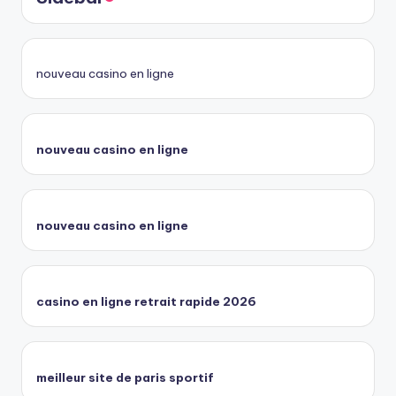
nouveau casino en ligne
nouveau casino en ligne
nouveau casino en ligne
casino en ligne retrait rapide 2026
meilleur site de paris sportif