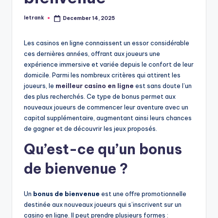
letrank
December 14, 2025
Posted
by
Les casinos en ligne connaissent un essor considérable
ces dernières années, offrant aux joueurs une
expérience immersive et variée depuis le confort de leur
domicile. Parmi les nombreux critères qui attirent les
joueurs, le
meilleur casino en ligne
est sans doute l’un
des plus recherchés. Ce type de bonus permet aux
nouveaux joueurs de commencer leur aventure avec un
capital supplémentaire, augmentant ainsi leurs chances
de gagner et de découvrir les jeux proposés.
Qu’est-ce qu’un bonus
de bienvenue ?
Un
bonus de bienvenue
est une offre promotionnelle
destinée aux nouveaux joueurs qui s’inscrivent sur un
casino en ligne. Il peut prendre plusieurs formes :