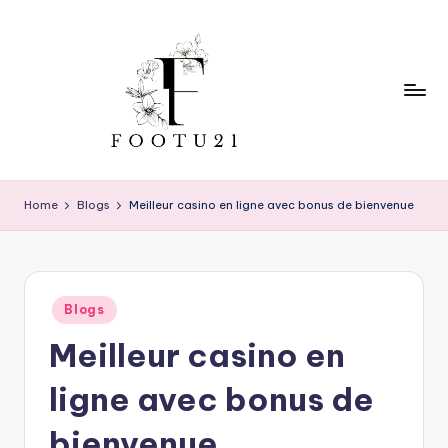
Skip
to
content
f
o
Home
Blogs
Meilleur casino en ligne avec bonus de bienvenue
o
t
u
Posted
Blogs
in
2
Meilleur casino en
1
ligne avec bonus de
bienvenue