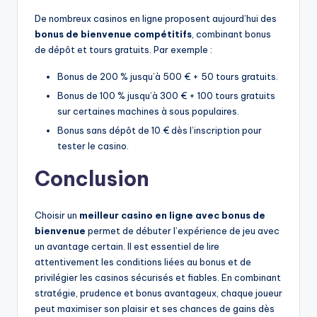
De nombreux casinos en ligne proposent aujourd’hui des
bonus de bienvenue compétitifs
, combinant bonus
de dépôt et tours gratuits. Par exemple :
Bonus de 200 % jusqu’à 500 € + 50 tours gratuits.
Bonus de 100 % jusqu’à 300 € + 100 tours gratuits
sur certaines machines à sous populaires.
Bonus sans dépôt de 10 € dès l’inscription pour
tester le casino.
Conclusion
Choisir un
meilleur casino en ligne avec bonus de
bienvenue
permet de débuter l’expérience de jeu avec
un avantage certain. Il est essentiel de lire
attentivement les conditions liées au bonus et de
privilégier les casinos sécurisés et fiables. En combinant
stratégie, prudence et bonus avantageux, chaque joueur
peut maximiser son plaisir et ses chances de gains dès