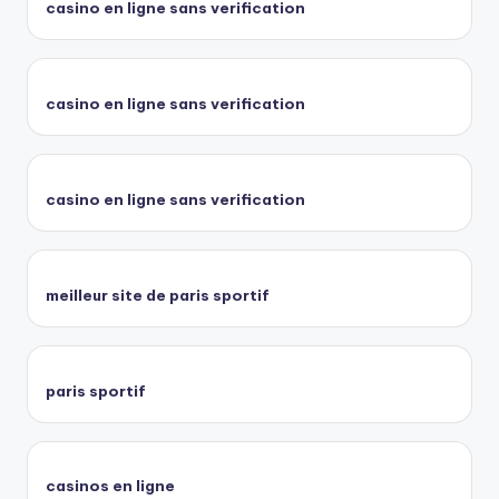
casino en ligne sans verification
casino en ligne sans verification
casino en ligne sans verification
meilleur site de paris sportif
paris sportif
casinos en ligne