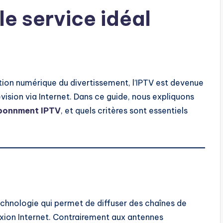
le service idéal
tion numérique du divertissement, l’IPTV est devenue
évision via Internet. Dans ce guide, nous expliquons
Abonnment IPTV
, et quels critères sont essentiels
technologie qui permet de diffuser des chaînes de
exion Internet. Contrairement aux antennes