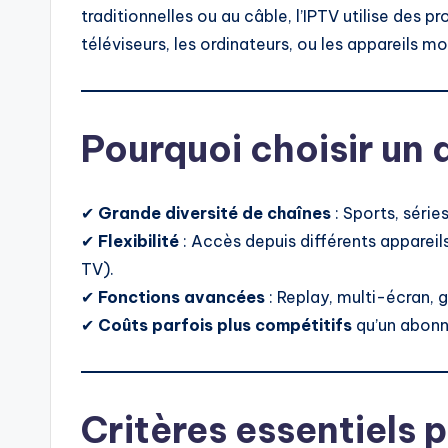
traditionnelles ou au câble, l’IPTV utilise des p
téléviseurs, les ordinateurs, ou les appareils mo
Pourquoi choisir un
✔
Grande diversité de chaînes
: Sports, série
✔
Flexibilité
: Accès depuis différents appareil
TV).
✔
Fonctions avancées
: Replay, multi-écran,
✔
Coûts parfois plus compétitifs
qu’un abonne
Critères essentiels 