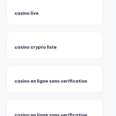
casino live
casino crypto liste
casino en ligne sans verification
casino en ligne sans verification