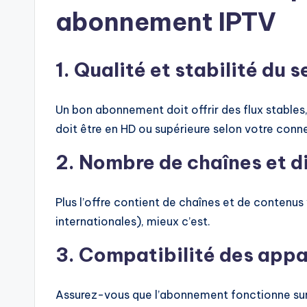
abonnement IPTV
1. Qualité et stabilité du 
Un bon abonnement doit offrir des flux stables,
doit être en HD ou supérieure selon votre conne
2. Nombre de chaînes et d
Plus l’offre contient de chaînes et de contenus 
internationales), mieux c’est.
3. Compatibilité des appa
Assurez-vous que l’abonnement fonctionne sur l