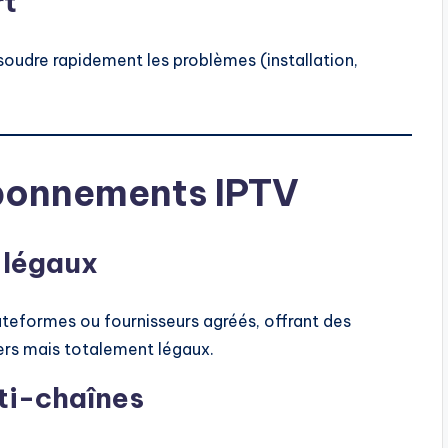
rt
soudre rapidement les problèmes (installation,
abonnements IPTV
légaux
teformes ou fournisseurs agréés, offrant des
hers mais totalement légaux.
ti-chaînes