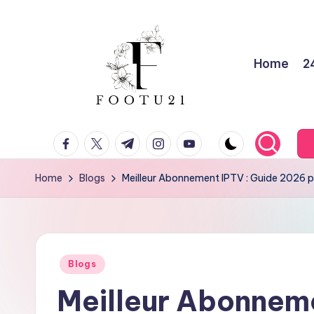
Skip
to
Home
2
content
f
facebook.com
twitter.com
t.me
instagram.com
youtube.com
o
o
Home
Blogs
Meilleur Abonnement IPTV : Guide 2026 pou
t
u
Posted
2
Blogs
in
Meilleur Abonneme
1