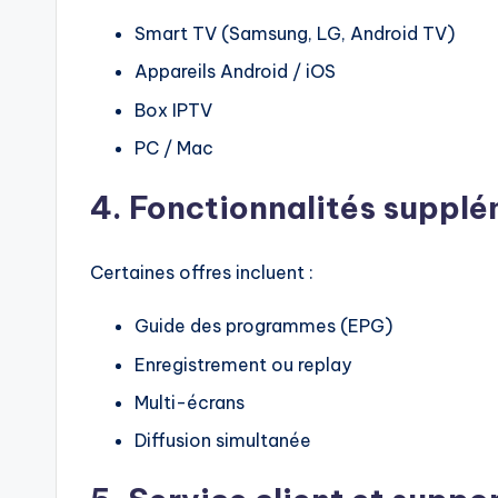
Smart TV (Samsung, LG, Android TV)
Appareils Android / iOS
Box IPTV
PC / Mac
4. Fonctionnalités suppl
Certaines offres incluent :
Guide des programmes (EPG)
Enregistrement ou replay
Multi-écrans
Diffusion simultanée