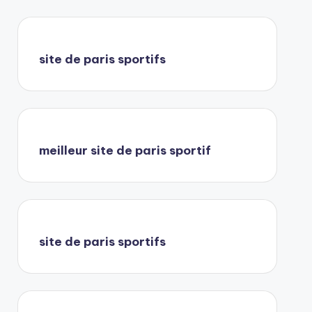
site de paris sportifs
meilleur site de paris sportif
site de paris sportifs