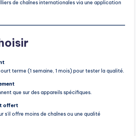
liers de chaînes internationales via une application
hoisir
nt
urt terme (1 semaine, 1 mois) pour tester la qualité.
pement
nent que sur des appareils spécifiques.
t offert
r s’il offre moins de chaînes ou une qualité