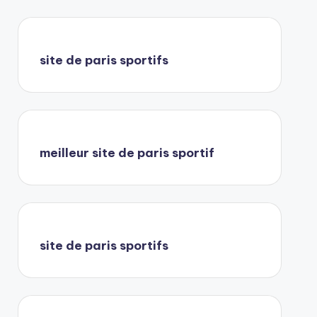
site de paris sportifs
meilleur site de paris sportif
site de paris sportifs