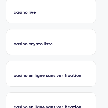
casino live
casino crypto liste
casino en ligne sans verification
casino en ligne sans verification