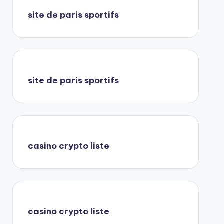
site de paris sportifs
site de paris sportifs
casino crypto liste
casino crypto liste