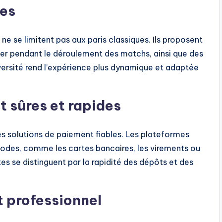
ées
 ne se limitent pas aux paris classiques. Ils proposent
iser pendant le déroulement des matchs, ainsi que des
versité rend l’expérience plus dynamique et adaptée
 sûres et rapides
 des solutions de paiement fiables. Les plateformes
odes, comme les cartes bancaires, les virements ou
ites se distinguent par la rapidité des dépôts et des
et professionnel