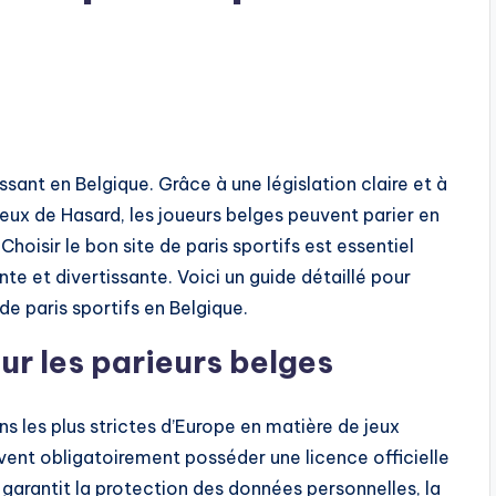
sant en Belgique. Grâce à une législation claire et à
ux de Hasard, les joueurs belges peuvent parier en
hoisir le bon site de paris sportifs est essentiel
nte et divertissante. Voici un guide détaillé pour
de paris sportifs en Belgique.
ur les parieurs belges
s les plus strictes d’Europe en matière de jeux
oivent obligatoirement posséder une licence officielle
e garantit la protection des données personnelles, la