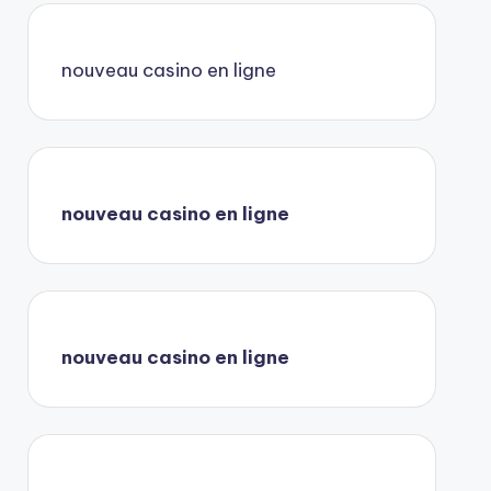
nouveau casino en ligne
nouveau casino en ligne
nouveau casino en ligne