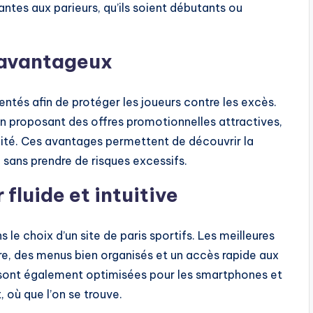
antes aux parieurs, qu’ils soient débutants ou
 avantageux
ntés afin de protéger les joueurs contre les excès.
en proposant des offres promotionnelles attractives,
lité. Ces avantages permettent de découvrir la
 sans prendre de risques excessifs.
fluide et intuitive
s le choix d’un site de paris sportifs. Les meilleures
re, des menus bien organisés et un accès rapide aux
s sont également optimisées pour les smartphones et
 où que l’on se trouve.