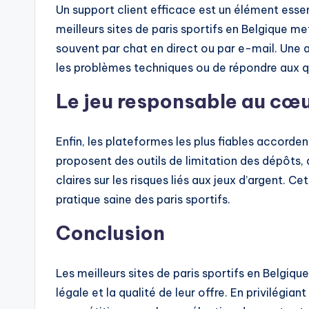
Un support client efficace est un élément esse
meilleurs sites de paris sportifs en Belgique me
souvent par chat en direct ou par e-mail. Une
les problèmes techniques ou de répondre aux qu
Le jeu responsable au cœu
Enfin, les plateformes les plus fiables accorde
proposent des outils de limitation des dépôts,
claires sur les risques liés aux jeux d’argent. 
pratique saine des paris sportifs.
Conclusion
Les meilleurs sites de paris sportifs en Belgique
légale et la qualité de leur offre. En privilégi