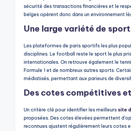
sécurité des transactions financières et le resp
belges opèrent donc dans un environnement légal
Une large variété de spor
Les plateformes de paris sportifs les plus popu
disciplines. Le football reste le sport le plus 
internationales. On retrouve également le tennis
Formule 1 et de nombreux autres sports. Certain
médiatisés, permettant aux parieurs de diversif
Des cotes compétitives et
Un critère clé pour identifier les meilleurs
site 
proposées. Des cotes élevées permettent d’opt
reconnues ajustent régulièrement leurs cotes en