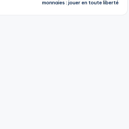
monnaies : jouer en toute liberté