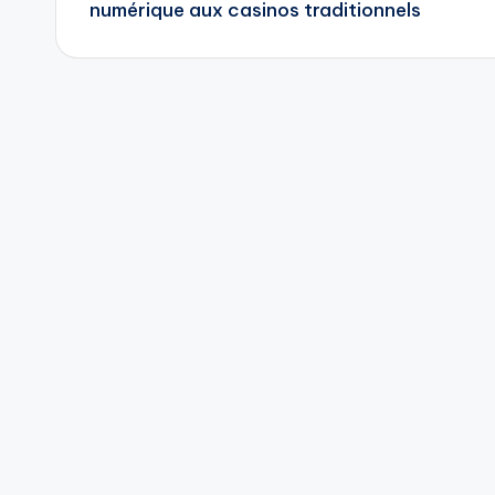
numérique aux casinos traditionnels