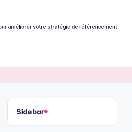
 pour améliorer votre stratégie de référencement
Sidebar