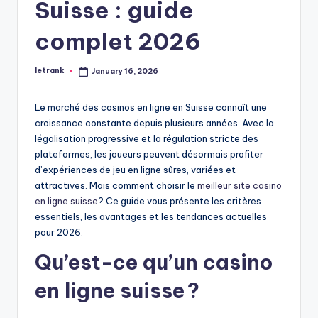
Suisse : guide
complet 2026
letrank
January 16, 2026
Posted
by
Le marché des casinos en ligne en Suisse connaît une
croissance constante depuis plusieurs années. Avec la
légalisation progressive et la régulation stricte des
plateformes, les joueurs peuvent désormais profiter
d’expériences de jeu en ligne sûres, variées et
attractives. Mais comment choisir le
meilleur site casino
en ligne suisse
? Ce guide vous présente les critères
essentiels, les avantages et les tendances actuelles
pour 2026.
Qu’est-ce qu’un casino
en ligne suisse ?