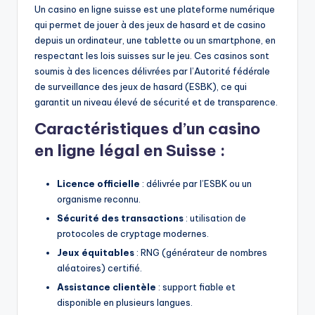
Un casino en ligne suisse est une plateforme numérique
qui permet de jouer à des jeux de hasard et de casino
depuis un ordinateur, une tablette ou un smartphone, en
respectant les lois suisses sur le jeu. Ces casinos sont
soumis à des licences délivrées par l’Autorité fédérale
de surveillance des jeux de hasard (ESBK), ce qui
garantit un niveau élevé de sécurité et de transparence.
Caractéristiques d’un casino
en ligne légal en Suisse :
Licence officielle
: délivrée par l’ESBK ou un
organisme reconnu.
Sécurité des transactions
: utilisation de
protocoles de cryptage modernes.
Jeux équitables
: RNG (générateur de nombres
aléatoires) certifié.
Assistance clientèle
: support fiable et
disponible en plusieurs langues.