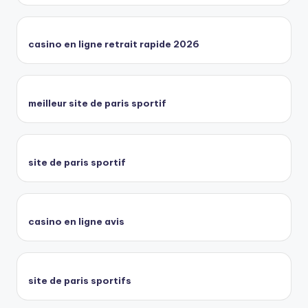
casino en ligne retrait rapide 2026
meilleur site de paris sportif
site de paris sportif
casino en ligne avis
site de paris sportifs