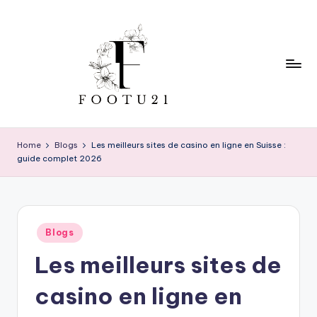
Skip
to
content
f
o
Home
Blogs
Les meilleurs sites de casino en ligne en Suisse :
guide complet 2026
o
t
u
Posted
2
Blogs
in
Les meilleurs sites de
1
casino en ligne en