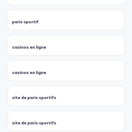
paris sportif
casinos en ligne
casinos en ligne
site de paris sportifs
site de paris sportifs