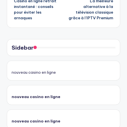
Casino en ligne retrait
La meilleure
navigation
instantané : conseils
alternative à la
pour éviter les
télévision classique
arnaques
grâce à l’IPTV Premium
Sidebar
nouveau casino en ligne
nouveau casino en ligne
nouveau casino en ligne