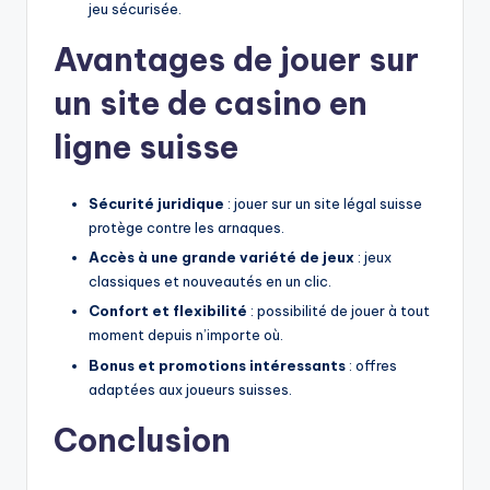
jeu sécurisée.
Avantages de jouer sur
un site de casino en
ligne suisse
Sécurité juridique
: jouer sur un site légal suisse
protège contre les arnaques.
Accès à une grande variété de jeux
: jeux
classiques et nouveautés en un clic.
Confort et flexibilité
: possibilité de jouer à tout
moment depuis n’importe où.
Bonus et promotions intéressants
: offres
adaptées aux joueurs suisses.
Conclusion