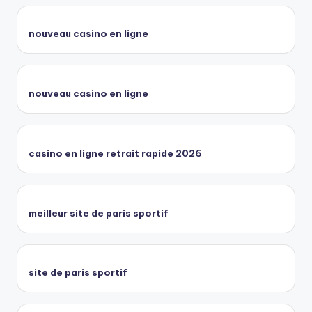
nouveau casino en ligne
nouveau casino en ligne
casino en ligne retrait rapide 2026
meilleur site de paris sportif
site de paris sportif