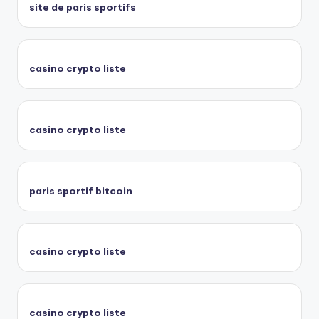
site de paris sportifs
casino crypto liste
casino crypto liste
paris sportif bitcoin
casino crypto liste
casino crypto liste