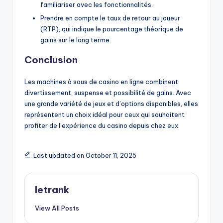
familiariser avec les fonctionnalités.
Prendre en compte le taux de retour au joueur
(RTP), qui indique le pourcentage théorique de
gains sur le long terme.
Conclusion
Les machines à sous de casino en ligne combinent
divertissement, suspense et possibilité de gains. Avec
une grande variété de jeux et d’options disponibles, elles
représentent un choix idéal pour ceux qui souhaitent
profiter de l’expérience du casino depuis chez eux.
Last updated on October 11, 2025
letrank
View All Posts