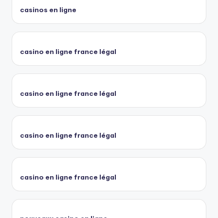
casinos en ligne
casino en ligne france légal
casino en ligne france légal
casino en ligne france légal
casino en ligne france légal