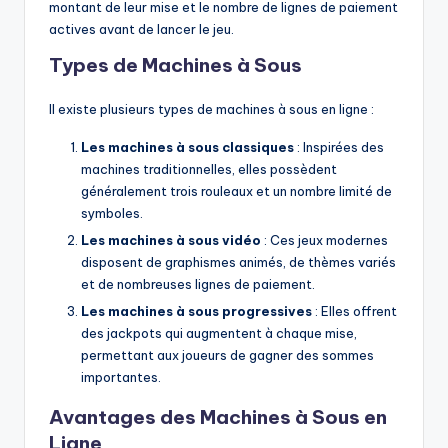
montant de leur mise et le nombre de lignes de paiement
actives avant de lancer le jeu.
Types de Machines à Sous
Il existe plusieurs types de machines à sous en ligne :
Les machines à sous classiques
: Inspirées des
machines traditionnelles, elles possèdent
généralement trois rouleaux et un nombre limité de
symboles.
Les machines à sous vidéo
: Ces jeux modernes
disposent de graphismes animés, de thèmes variés
et de nombreuses lignes de paiement.
Les machines à sous progressives
: Elles offrent
des jackpots qui augmentent à chaque mise,
permettant aux joueurs de gagner des sommes
importantes.
Avantages des Machines à Sous en
Ligne