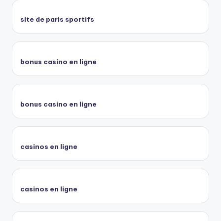
site de paris sportifs
bonus casino en ligne
bonus casino en ligne
casinos en ligne
casinos en ligne