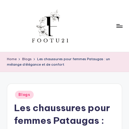
Skip
to
content
f
o
Home
Blogs
Les chaussures pour femmes Pataugas : un
mélange d’élégance et de confort
o
t
u
Posted
2
Blogs
in
Les chaussures pour
1
femmes Pataugas :