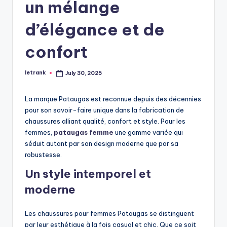
un mélange
d’élégance et de
confort
letrank
July 30, 2025
Posted
by
La marque Pataugas est reconnue depuis des décennies
pour son savoir-faire unique dans la fabrication de
chaussures alliant qualité, confort et style. Pour les
femmes,
pataugas femme
une gamme variée qui
séduit autant par son design moderne que par sa
robustesse.
Un style intemporel et
moderne
Les chaussures pour femmes Pataugas se distinguent
par leur esthétique à la fois casual et chic. Que ce soit