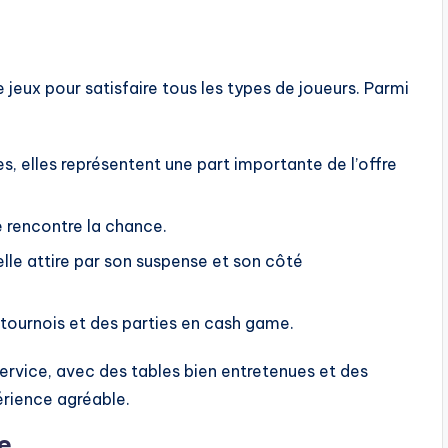
jeux pour satisfaire tous les types de joueurs. Parmi
s, elles représentent une part importante de l’offre
e rencontre la chance.
lle attire par son suspense et son côté
 tournois et des parties en cash game.
service, avec des tables bien entretenues et des
érience agréable.
e