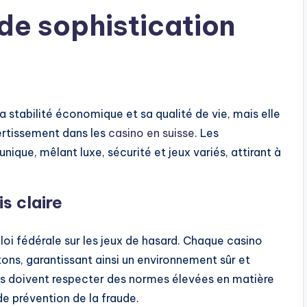
de sophistication
a stabilité économique et sa qualité de vie, mais elle
vertissement dans les
casino en suisse
. Les
ique, mêlant luxe, sécurité et jeux variés, attirant à
s claire
 loi fédérale sur les jeux de hasard. Chaque casino
tons, garantissant ainsi un environnement sûr et
ses doivent respecter des normes élevées en matière
e prévention de la fraude.