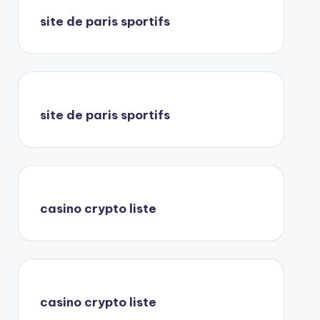
site de paris sportifs
site de paris sportifs
casino crypto liste
casino crypto liste