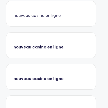
nouveau casino en ligne
nouveau casino en ligne
nouveau casino en ligne