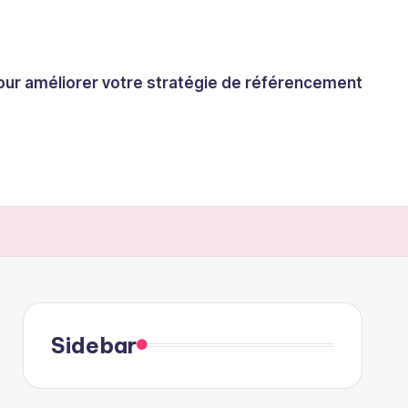
 pour améliorer votre stratégie de référencement
Sidebar