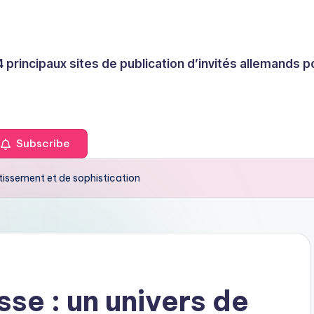
4 principaux sites de publication d’invités allemands
Subscribe
rtissement et de sophistication
sse : un univers de