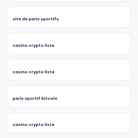
site de paris sportifs
casino crypto liste
casino crypto liste
paris sportif bitcoin
casino crypto liste