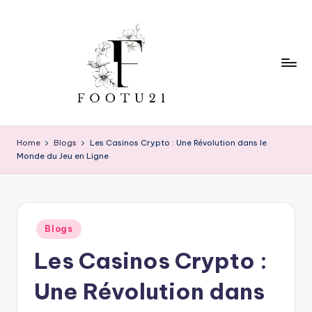
Skip
to
content
f
o
Home
Blogs
Les Casinos Crypto : Une Révolution dans le
Monde du Jeu en Ligne
o
t
u
Posted
2
Blogs
in
Les Casinos Crypto :
1
Une Révolution dans