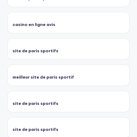
casino en ligne avis
site de paris sportifs
meilleur site de paris sportif
site de paris sportifs
site de paris sportifs