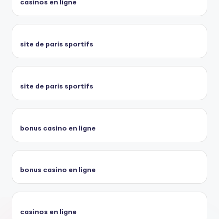
casinos en ligne
site de paris sportifs
site de paris sportifs
bonus casino en ligne
bonus casino en ligne
casinos en ligne