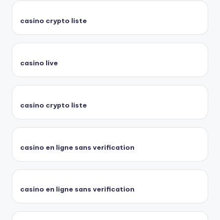
casino crypto liste
casino live
casino crypto liste
casino en ligne sans verification
casino en ligne sans verification