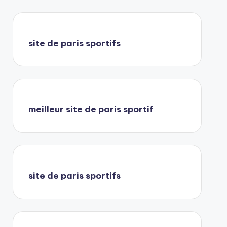
site de paris sportifs
meilleur site de paris sportif
site de paris sportifs