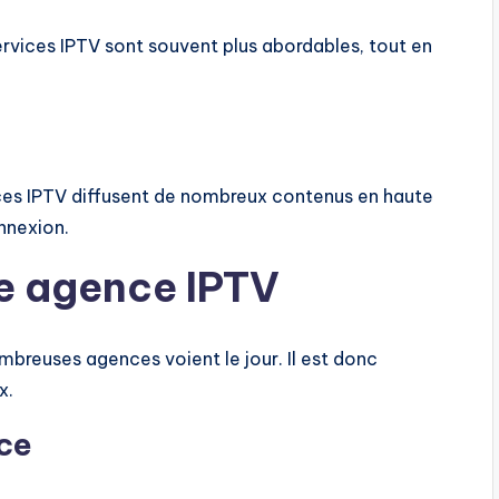
rvices IPTV sont souvent plus abordables, tout en
es IPTV diffusent de nombreux contenus en haute
onnexion.
e agence IPTV
ombreuses agences voient le jour. Il est donc
x.
ice