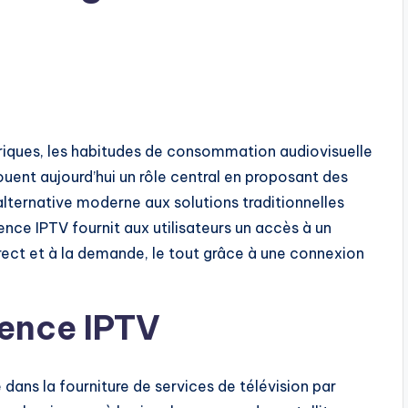
riques, les habitudes de consommation audiovisuelle
ent aujourd’hui un rôle central en proposant des
 alternative moderne aux solutions traditionnelles
ence IPTV fournit aux utilisateurs un accès à un
rect et à la demande, le tout grâce à une connexion
gence IPTV
dans la fourniture de services de télévision par