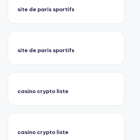
site de paris sportifs
site de paris sportifs
casino crypto liste
casino crypto liste