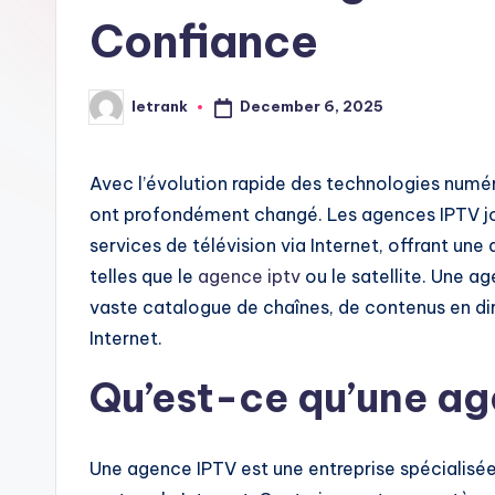
Confiance
December 6, 2025
letrank
Posted
by
Avec l’évolution rapide des technologies numé
ont profondément changé. Les agences IPTV jou
services de télévision via Internet, offrant une
telles que le
agence iptv
ou le satellite. Une ag
vaste catalogue de chaînes, de contenus en di
Internet.
Qu’est-ce qu’une a
Une agence IPTV est une entreprise spécialisée 