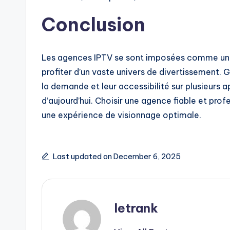
Conclusion
Les agences IPTV se sont imposées comme une
profiter d’un vaste univers de divertissement. G
la demande et leur accessibilité sur plusieurs a
d’aujourd’hui. Choisir une agence fiable et prof
une expérience de visionnage optimale.
Last updated on December 6, 2025
letrank