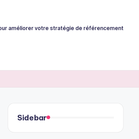
 pour améliorer votre stratégie de référencement
Sidebar