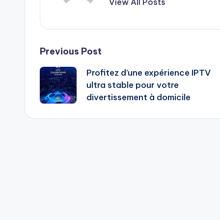
View All Posts
Post
Previous Post
Profitez d’une expérience IPTV
navigation
ultra stable pour votre
divertissement à domicile