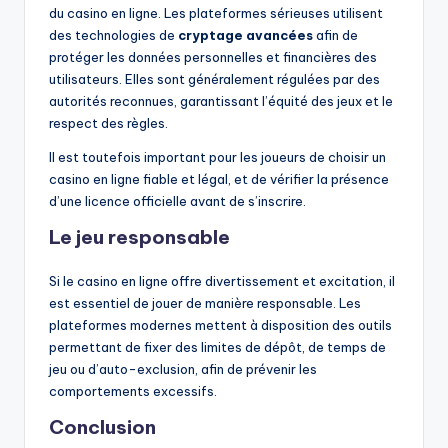
du casino en ligne. Les plateformes sérieuses utilisent
des technologies de
cryptage avancées
afin de
protéger les données personnelles et financières des
utilisateurs. Elles sont généralement régulées par des
autorités reconnues, garantissant l’équité des jeux et le
respect des règles.
Il est toutefois important pour les joueurs de choisir un
casino en ligne fiable et légal, et de vérifier la présence
d’une licence officielle avant de s’inscrire.
Le jeu responsable
Si le casino en ligne offre divertissement et excitation, il
est essentiel de jouer de manière responsable. Les
plateformes modernes mettent à disposition des outils
permettant de fixer des limites de dépôt, de temps de
jeu ou d’auto-exclusion, afin de prévenir les
comportements excessifs.
Conclusion