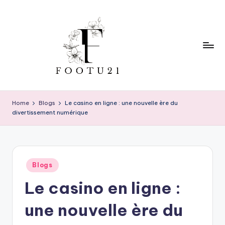
Skip
to
content
f
o
Home
Blogs
Le casino en ligne : une nouvelle ère du
divertissement numérique
o
t
u
Posted
2
Blogs
in
Le casino en ligne :
1
une nouvelle ère du