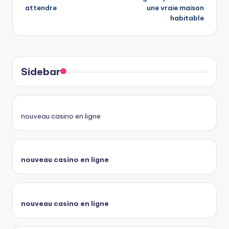
attendre
une vraie maison
habitable
Sidebar
nouveau casino en ligne
nouveau casino en ligne
nouveau casino en ligne