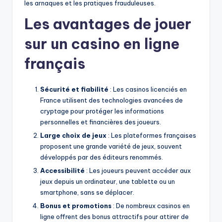
les arnaques et les pratiques frauduleuses.
Les avantages de jouer
sur un casino en ligne
français
Sécurité et fiabilité
: Les casinos licenciés en
France utilisent des technologies avancées de
cryptage pour protéger les informations
personnelles et financières des joueurs.
Large choix de jeux
: Les plateformes françaises
proposent une grande variété de jeux, souvent
développés par des éditeurs renommés.
Accessibilité
: Les joueurs peuvent accéder aux
jeux depuis un ordinateur, une tablette ou un
smartphone, sans se déplacer.
Bonus et promotions
: De nombreux casinos en
ligne offrent des bonus attractifs pour attirer de