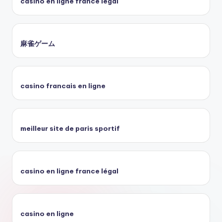
casino en ligne france légal
麻雀ゲーム
casino francais en ligne
meilleur site de paris sportif
casino en ligne france légal
casino en ligne