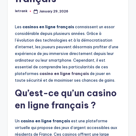
letrank
January 29, 2026
Posted
by
Les
casinos en ligne français
connaissent un essor
considérable depuis plusieurs années. Grâce à
l’évolution des technologies et à la démocratisation
d’internet, les joueurs peuvent désormais profiter d’une
expérience de jeu immersive directement depuis leur
ordinateur ou leur smartphone. Cependant, il est
essentiel de comprendre les particularités de ces
plateformes
casino en ligne français
de jouer en
toute sécurité et de maximiser ses chances de gains.
Qu’est-ce qu’un casino
en ligne français ?
Un
casino en ligne français
est une plateforme
virtuelle qui propose des jeux d’argent accessibles aux
résidents de France. Ces casinos offrent une large