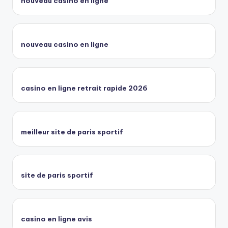
nouveau casino en ligne
nouveau casino en ligne
casino en ligne retrait rapide 2026
meilleur site de paris sportif
site de paris sportif
casino en ligne avis