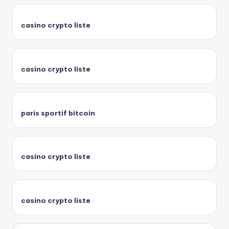
casino crypto liste
casino crypto liste
paris sportif bitcoin
casino crypto liste
casino crypto liste