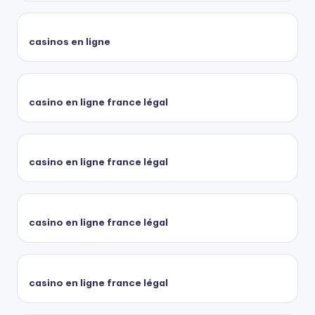
casinos en ligne
casino en ligne france légal
casino en ligne france légal
casino en ligne france légal
casino en ligne france légal