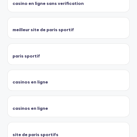
casino en ligne sans verification
meilleur site de paris sportif
paris sportif
casinos en ligne
casinos en ligne
site de paris sportifs