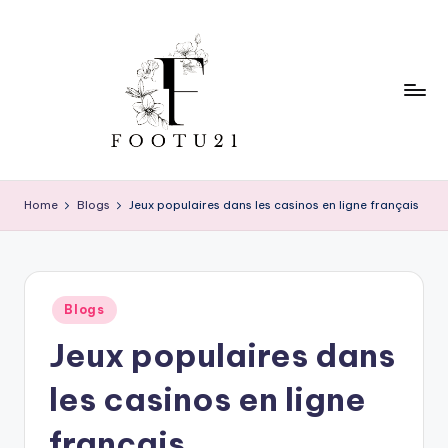
Skip
to
content
f
o
Home
Blogs
Jeux populaires dans les casinos en ligne français
o
t
u
Posted
Blogs
in
2
Jeux populaires dans
1
les casinos en ligne
français