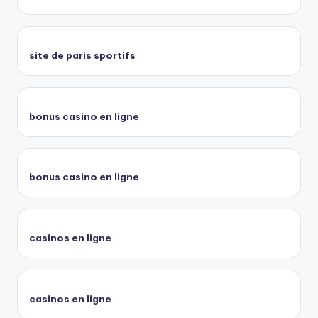
site de paris sportifs
bonus casino en ligne
bonus casino en ligne
casinos en ligne
casinos en ligne