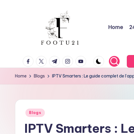
Skip
to
Home
2
content
f
facebook.com
twitter.com
t.me
instagram.com
youtube.com
o
o
Home
Blogs
IPTV Smarters : Le guide complet de l’app
t
u
Posted
2
Blogs
in
IPTV Smarters : L
1