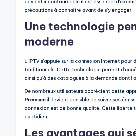
devient incontournable il est essentiel d’exam
précautions à connaître avant de s’y engager.
Une technologie pen
moderne
L’IPTV s’appuie sur la connexion Internet pour 
traditionnels. Cette technologie permet d’acc
ainsi qu’à des catalogues à la demande dont l’
De nombreux utilisateurs apprécient cette appr
Premium
il devient possible de suivre ses émi
connexion est de bonne qualité. Cette liberté t
quotidien.
Les avantages qui s