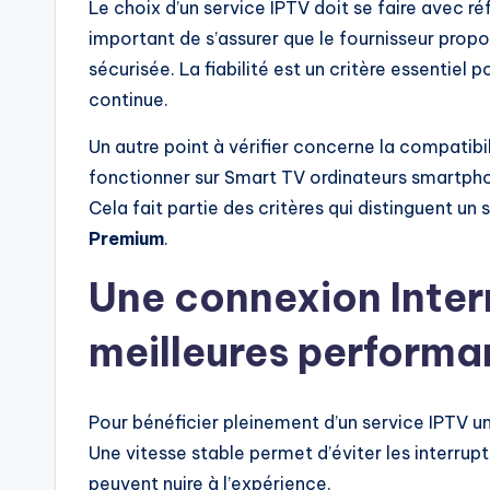
Le choix d’un service IPTV doit se faire avec réfl
important de s’assurer que le fournisseur propo
sécurisée. La fiabilité est un critère essentiel 
continue.
Un autre point à vérifier concerne la compatibi
fonctionner sur Smart TV ordinateurs smartphone
Cela fait partie des critères qui distinguent u
Premium
.
Une connexion Inter
meilleures perform
Pour bénéficier pleinement d’un service IPTV un
Une vitesse stable permet d’éviter les interru
peuvent nuire à l’expérience.