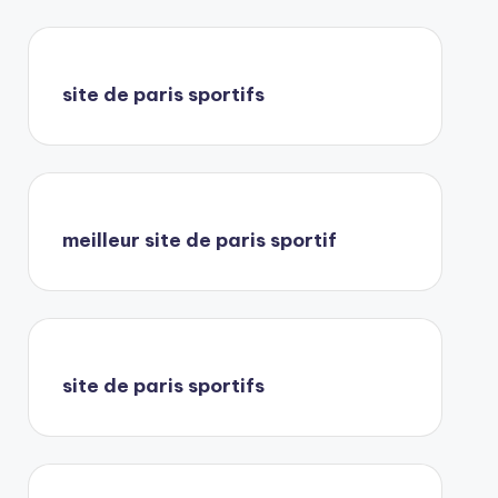
site de paris sportifs
meilleur site de paris sportif
site de paris sportifs