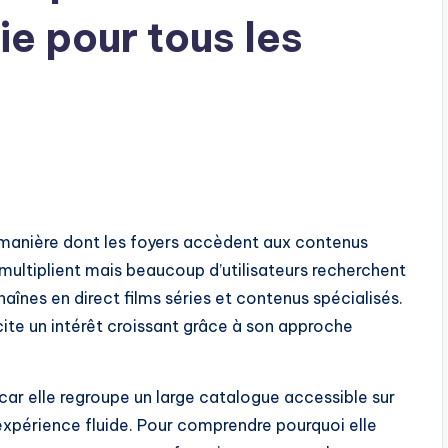
ie pour tous les
manière dont les foyers accèdent aux contenus
multiplient mais beaucoup d’utilisateurs recherchent
aînes en direct films séries et contenus spécialisés.
ite un intérêt croissant grâce à son approche
 car elle regroupe un large catalogue accessible sur
 expérience fluide. Pour comprendre pourquoi elle