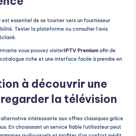
ence
 est essentiel de se tourner vers un fournisseur
bilité. Tester la plateforme ou consulter l’avis
éclairé.
ormante vous pouvez visiter
IPTV Premium
afin de
atalogue riche et une interface facile à prendre en
tion à découvrir une
regarder la télévision
 alternative intéressante aux offres classiques grâce
nus. En choisissant un service fiable l’utilisateur peut
ammes audiovisuels et profiter d’un confort inédit.