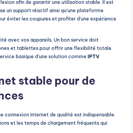
exion afin de garantir une utilisation stable. Il est
se un support réactif ainsi qu’une plateforme
pour éviter les coupures et profiter d’une expérience
lité avec vos appareils. Un bon service doit
s et tablettes pour offrir une flexibilité totale.
n service basique d’une solution comme
IPTV
net stable pour de
ances
e connexion Internet de qualité est indispensable.
ptions et les temps de chargement fréquents qui