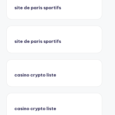
site de paris sportifs
site de paris sportifs
casino crypto liste
casino crypto liste