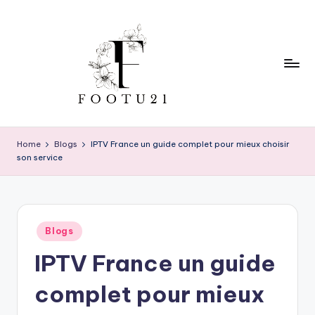
Skip
to
content
f
o
Home
Blogs
IPTV France un guide complet pour mieux choisir
son service
o
t
u
Posted
2
Blogs
in
IPTV France un guide
1
complet pour mieux