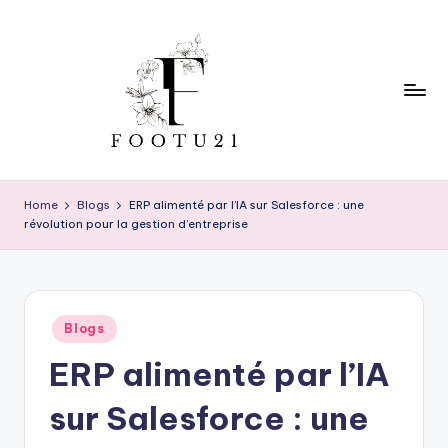
Skip
to
content
f
o
Home
Blogs
ERP alimenté par l’IA sur Salesforce : une
révolution pour la gestion d’entreprise
o
t
u
Posted
2
Blogs
in
ERP alimenté par l’IA
1
sur Salesforce : une