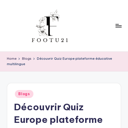
Skip
to
content
f
o
Home
Blogs
Découvrir Quiz Europe plateforme éducative
multilingue
o
t
u
Posted
2
Blogs
in
Découvrir Quiz
1
Europe plateforme