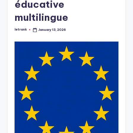
éducative
multilingue
letrank
January 13, 2026
Posted
by