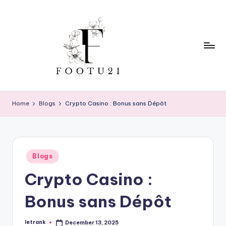
Skip
to
content
f
o
Home
Blogs
Crypto Casino : Bonus sans Dépôt
o
t
u
Posted
Blogs
in
2
Crypto Casino :
1
Bonus sans Dépôt
letrank
December 13, 2025
Posted