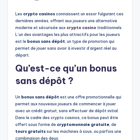
by
Les
crypto casinos
connaissent un essor fulgurant ces
dernières années, offrant aux joueurs une alternative
moderne et sécurisée aux
crypto casino
traditionnels.
L’un des avantages les plus attractifs pour les joueurs
est le
bonus sans dépôt
, un type de promotion qui
permet de jouer sans avoir à investir d’argent réel au
départ.
Qu’est-ce qu’un bonus
sans dépôt ?
Un
bonus sans dépôt
est une offre promotionnelle qui
permet aux nouveaux joueurs de commencer à jouer
avec un crédit gratuit, sans effectuer de dépôt initial.
Dans le cadre des crypto casinos, ce bonus peut être
offert sous forme de
cryptomonnaie gratuite
, de
tours gratuits
sur les machines à sous, ou parfois une
combinaison des deux.