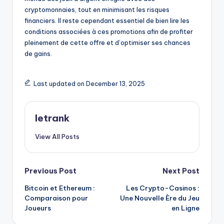
cryptomonnaies, tout en minimisant les risques
financiers. Il reste cependant essentiel de bien lire les
conditions associées à ces promotions afin de profiter
pleinement de cette offre et d’optimiser ses chances
de gains.
Last updated on December 13, 2025
letrank
View All Posts
Post
Previous Post
Next Post
Bitcoin et Ethereum :
Les Crypto-Casinos :
navigation
Comparaison pour
Une Nouvelle Ère du Jeu
Joueurs
en Ligne