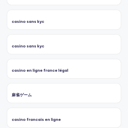
casino sans kyc
casino sans kyc
casino en ligne france légal
麻雀ゲーム
casino francais en ligne