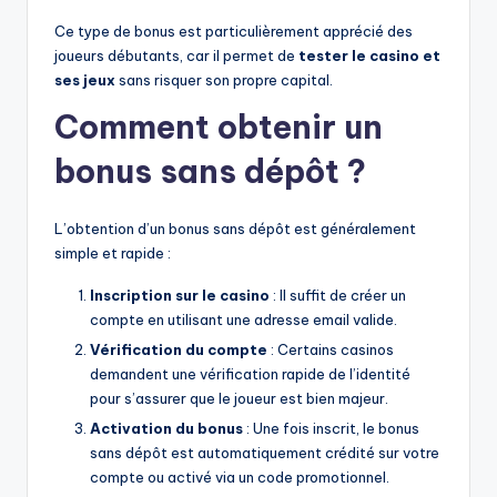
Ce type de bonus est particulièrement apprécié des
joueurs débutants, car il permet de
tester le casino et
ses jeux
sans risquer son propre capital.
Comment obtenir un
bonus sans dépôt ?
L’obtention d’un bonus sans dépôt est généralement
simple et rapide :
Inscription sur le casino
: Il suffit de créer un
compte en utilisant une adresse email valide.
Vérification du compte
: Certains casinos
demandent une vérification rapide de l’identité
pour s’assurer que le joueur est bien majeur.
Activation du bonus
: Une fois inscrit, le bonus
sans dépôt est automatiquement crédité sur votre
compte ou activé via un code promotionnel.