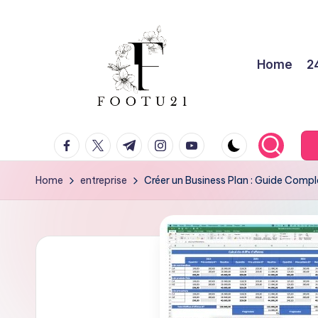
Skip
to
Home
2
content
f
facebook.com
twitter.com
t.me
instagram.com
youtube.com
o
o
Home
entreprise
Créer un Business Plan : Guide Compl
t
u
2
1