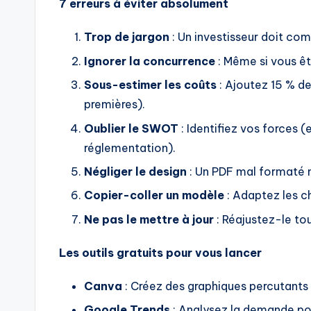
7 erreurs à éviter absolument
Trop de jargon
: Un investisseur doit com
Ignorer la concurrence
: Même si vous êt
Sous-estimer les coûts
: Ajoutez 15 % de
premières).
Oublier le SWOT
: Identifiez vos forces 
réglementation).
Négliger le design
: Un PDF mal formaté nu
Copier-coller un modèle
: Adaptez les ch
Ne pas le mettre à jour
: Réajustez-le tou
Les outils gratuits pour vous lancer
Canva
: Créez des graphiques percutants (
Google Trends
: Analysez la demande pou