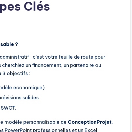
pes Clés
nsable ?
dministratif : c’est votre feuille de route pour
s cherchiez un financement, un partenaire ou
3 objectifs :
odèle économique).
révisions solides.
e SWOT.
 le modèle personnalisable de
ConceptionProjet
.
ides PowerPoint professionnelles et un Excel