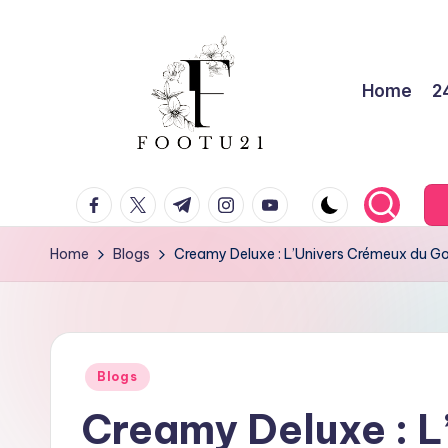
Skip
to
Home
2
content
f
facebook.com
twitter.com
t.me
instagram.com
youtube.com
o
o
Home
Blogs
Creamy Deluxe : L’Univers Crémeux du Goû
t
u
Posted
2
Blogs
in
Creamy Deluxe : L
1