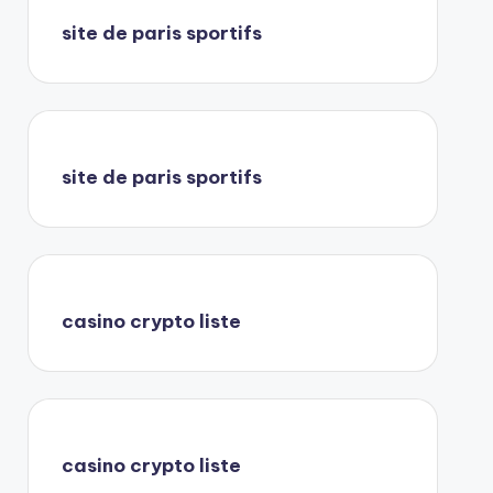
site de paris sportifs
site de paris sportifs
casino crypto liste
casino crypto liste