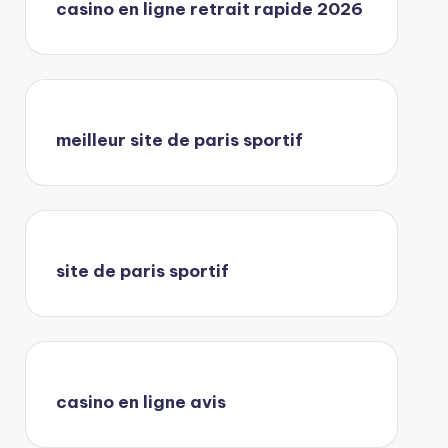
casino en ligne retrait rapide 2026
meilleur site de paris sportif
site de paris sportif
casino en ligne avis