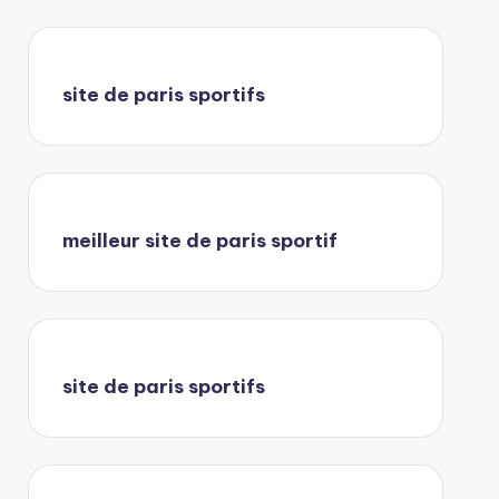
site de paris sportifs
meilleur site de paris sportif
site de paris sportifs