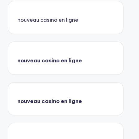
nouveau casino en ligne
nouveau casino en ligne
nouveau casino en ligne