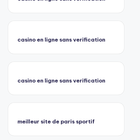
casino en ligne sans verification
casino en ligne sans verification
meilleur site de paris sportif