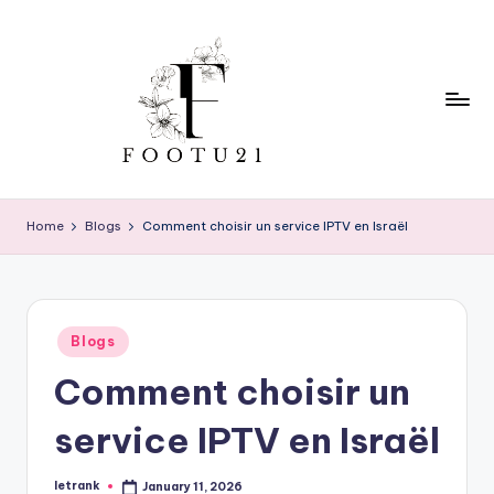
Skip
to
content
f
o
Home
Blogs
Comment choisir un service IPTV en Israël
o
t
u
Posted
Blogs
in
2
Comment choisir un
1
service IPTV en Israël
letrank
January 11, 2026
Posted