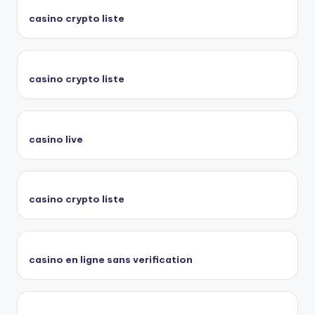
casino crypto liste
casino crypto liste
casino live
casino crypto liste
casino en ligne sans verification