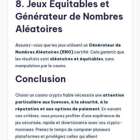
8. Jeux Équitables et
Générateur de Nombres
Aléatoires
Assurez-vous que les jeux utilisent un
Générateur de
Nombres Aléatoires (RNG)
certifié. Cela garantit que
les résultats sont
aléatoires et équitables
, sans
manipulation par le casino.
Conclusion
Choisir un casino crypto fiable nécessite une
attention
particulière aux licences, à la sécurité, à la
réputation et aux options de paiement
. En suivant
ces critères, vous pouvez profiter d’une expérience de
jeu sécurisée, rapide et divertissante avec vos crypto-
monnaies. Prenez le temps de comparer plusieurs
plateformes et privilégiez celles qui allient