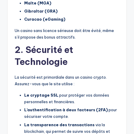
Malte (MGA)
Gibraltar (GRA)
Curacao (eGaming)
Un casino sans licence sérieuse doit être évité, même
s’il propose des bonus attractifs.
2. Sécurité et
Technologie
La sécurité est primordiale dans un casino crypto.
Assurez-vous que le site utilise :
Le cryptage SSL
pour protéger vos données
personnelles et financières.
L’authentification à deux facteurs (2FA)
pour
sécuriser votre compte.
La transparence des transactions
via la
blockchain, qui permet de suivre vos dépôts et