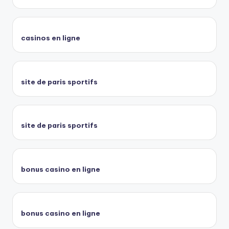
casinos en ligne
site de paris sportifs
site de paris sportifs
bonus casino en ligne
bonus casino en ligne