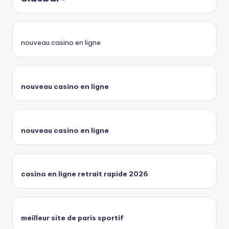
nouveau casino en ligne
nouveau casino en ligne
nouveau casino en ligne
casino en ligne retrait rapide 2026
meilleur site de paris sportif