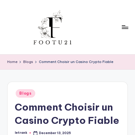
Skip
to
content
f
o
Home
Blogs
Comment Choisir un Casino Crypto Fiable
o
t
u
Posted
Blogs
in
2
Comment Choisir un
1
Casino Crypto Fiable
letrank
December 13, 2025
Posted