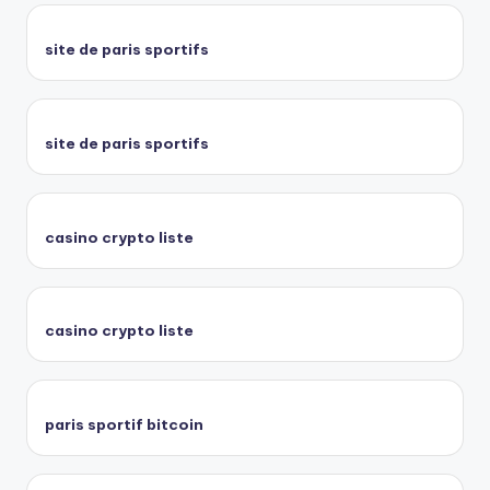
site de paris sportifs
site de paris sportifs
casino crypto liste
casino crypto liste
paris sportif bitcoin