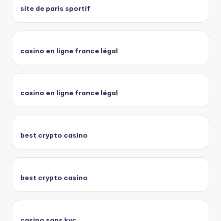
site de paris sportif
casino en ligne france légal
casino en ligne france légal
best crypto casino
best crypto casino
casino sans kyc