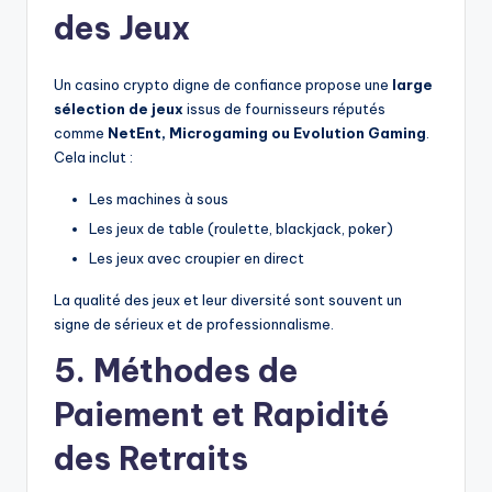
des Jeux
Un casino crypto digne de confiance propose une
large
sélection de jeux
issus de fournisseurs réputés
comme
NetEnt, Microgaming ou Evolution Gaming
.
Cela inclut :
Les machines à sous
Les jeux de table (roulette, blackjack, poker)
Les jeux avec croupier en direct
La qualité des jeux et leur diversité sont souvent un
signe de sérieux et de professionnalisme.
5. Méthodes de
Paiement et Rapidité
des Retraits