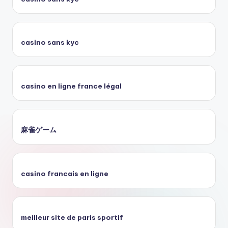
casino sans kyc
casino en ligne france légal
麻雀ゲーム
casino francais en ligne
meilleur site de paris sportif