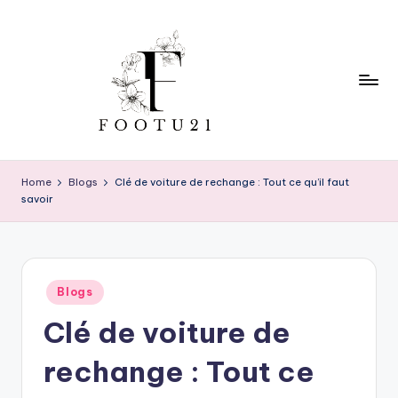
Skip
to
content
f
o
Home
Blogs
Clé de voiture de rechange : Tout ce qu’il faut
savoir
o
t
u
Posted
2
Blogs
in
Clé de voiture de
1
rechange : Tout ce