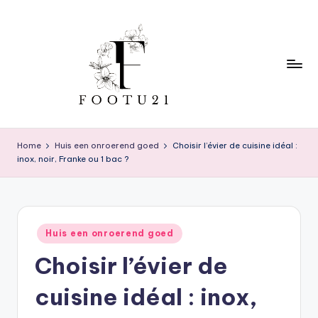
Skip
to
content
f
o
Home
Huis een onroerend goed
Choisir l’évier de cuisine idéal :
inox, noir, Franke ou 1 bac ?
o
t
u
Posted
2
Huis een onroerend goed
in
Choisir l’évier de
1
cuisine idéal : inox,