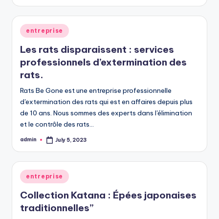
by
Posted
entreprise
in
Les rats disparaissent : services
professionnels d’extermination des
rats.
Rats Be Gone est une entreprise professionnelle
d'extermination des rats qui est en affaires depuis plus
de 10 ans. Nous sommes des experts dans l'élimination
et le contrôle des rats…
admin
July 5, 2023
Posted
by
Posted
entreprise
in
Collection Katana : Épées japonaises
traditionnelles”