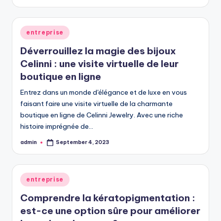
by
Posted
entreprise
in
Déverrouillez la magie des bijoux
Celinni : une visite virtuelle de leur
boutique en ligne
Entrez dans un monde d'élégance et de luxe en vous
faisant faire une visite virtuelle de la charmante
boutique en ligne de Celinni Jewelry. Avec une riche
histoire imprégnée de…
admin
September 4, 2023
Posted
by
Posted
entreprise
in
Comprendre la kératopigmentation :
est-ce une option sûre pour améliorer