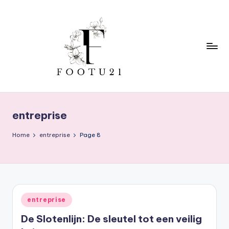
Skip
to
content
f
o
entreprise
o
t
Home
entreprise
Page 8
u
2
1
Posted
entreprise
in
De Slotenlijn: De sleutel tot een veilig