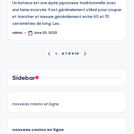
Un katana est une épée japonaise traditionnelle avec
une lame incurvée. Il est généralement utilisé pour couper
et trancher et mesure généralement entre 60 et 70
centimètres de long. Les…
admin
June 20, 2023
Posted
by
Posts
1
…
6
7
8
9
10
PREVIOUS
NEXT
PAGE
PAGE
pagination
Sidebar
nouveau casino en ligne
nouveau casino en ligne