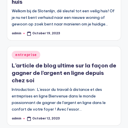
huis
Welkom bij de Slotenlijn, dé sleutel tot een veilig huis! Of
je nu net bent verhuisd naar een nieuwe woning of
gewoon op zoek bent naar manieren om je huidige…
admin
October 19, 2023
Posted
by
Posted
entreprise
in
L’article de blog ultime sur la façon de
gagner de l’argent en ligne depuis
chez soi
Introduction : L'essor du travail à distance et des
entreprises en ligne Bienvenue dans le monde
passionnant de gagner de l'argent en ligne dans le
confort de votre foyer ! Avec l’essor…
admin
October 12, 2023
Posted
by