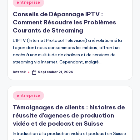
Posted
entreprise
in
Conseils de Dépannage IPTV :
Comment Résoudre les Problèmes
Courants de Streaming
L'IPTV (Internet Protocol Television) a révolutionné la
façon dont nous consommons les médias, offrant un
accès à une multitude de chaînes et de services de
streaming via Internet. Cependant, malgré…
letrank
September 21, 2024
Posted
by
Posted
entreprise
in
Témoignages de clients : histoires de
réussite d’agences de production
vidéo et de podcast en Suisse
Introduction à la production vidéo et podcast en Suisse