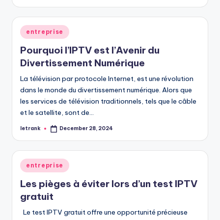
by
Posted
entreprise
in
Pourquoi l’IPTV est l’Avenir du
Divertissement Numérique
La télévision par protocole Internet, est une révolution
dans le monde du divertissement numérique. Alors que
les services de télévision traditionnels, tels que le câble
et le satellite, sont de…
letrank
December 28, 2024
Posted
by
Posted
entreprise
in
Les pièges à éviter lors d’un test IPTV
gratuit
Le test IPTV gratuit offre une opportunité précieuse