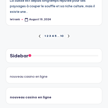
La Suisse est depuis longtemps réputée pour ses
paysages à couper le souffle et sa riche culture, mais il
existe une…
letrank
August 19, 2024
Posted
by
Posts
1
2
3
4
5
…
10
PREVIOUS
NEXT
PAGE
PAGE
pagination
Sidebar
nouveau casino en ligne
nouveau casino en ligne