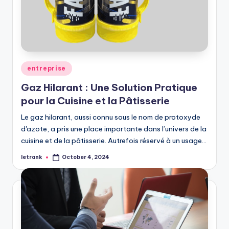
Posted
entreprise
in
Gaz Hilarant : Une Solution Pratique
pour la Cuisine et la Pâtisserie
Le gaz hilarant, aussi connu sous le nom de protoxyde
d'azote, a pris une place importante dans l’univers de la
cuisine et de la pâtisserie. Autrefois réservé à un usage…
letrank
October 4, 2024
Posted
by