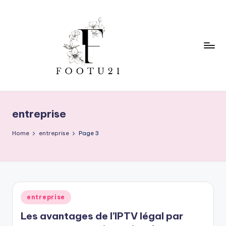
Skip
to
content
f
o
entreprise
o
t
Home
entreprise
Page 3
u
2
1
Posted
entreprise
in
Les avantages de l’IPTV légal par