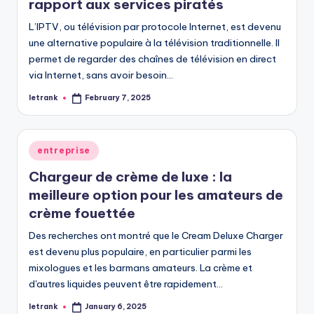
rapport aux services piratés
L’IPTV, ou télévision par protocole Internet, est devenu
une alternative populaire à la télévision traditionnelle. Il
permet de regarder des chaînes de télévision en direct
via Internet, sans avoir besoin…
letrank
February 7, 2025
Posted
by
Posted
entreprise
in
Chargeur de crème de luxe : la
meilleure option pour les amateurs de
crème fouettée
Des recherches ont montré que le Cream Deluxe Charger
est devenu plus populaire, en particulier parmi les
mixologues et les barmans amateurs. La crème et
d'autres liquides peuvent être rapidement…
letrank
January 6, 2025
Posted