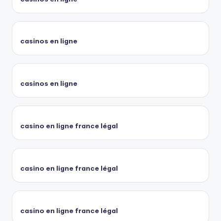
casinos en ligne
casinos en ligne
casino en ligne france légal
casino en ligne france légal
casino en ligne france légal