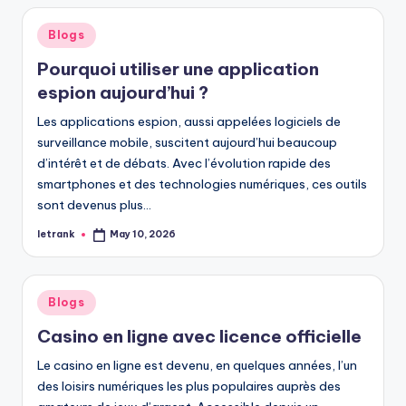
Posted
Blogs
in
Pourquoi utiliser une application
espion aujourd’hui ?
Les applications espion, aussi appelées logiciels de
surveillance mobile, suscitent aujourd’hui beaucoup
d’intérêt et de débats. Avec l’évolution rapide des
smartphones et des technologies numériques, ces outils
sont devenus plus…
letrank
May 10, 2026
Posted
by
Posted
Blogs
in
Casino en ligne avec licence officielle
Le casino en ligne est devenu, en quelques années, l’un
des loisirs numériques les plus populaires auprès des