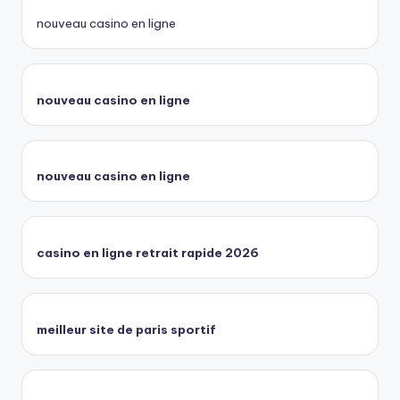
nouveau casino en ligne
nouveau casino en ligne
nouveau casino en ligne
casino en ligne retrait rapide 2026
meilleur site de paris sportif