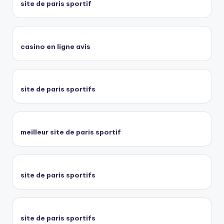
site de paris sportif
casino en ligne avis
site de paris sportifs
meilleur site de paris sportif
site de paris sportifs
site de paris sportifs