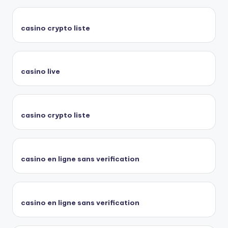
casino crypto liste
casino live
casino crypto liste
casino en ligne sans verification
casino en ligne sans verification