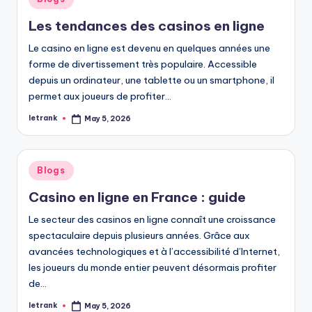
in
Les tendances des casinos en ligne
Le casino en ligne est devenu en quelques années une
forme de divertissement très populaire. Accessible
depuis un ordinateur, une tablette ou un smartphone, il
permet aux joueurs de profiter…
letrank
May 5, 2026
Posted
by
Posted
Blogs
in
Casino en ligne en France : guide
Le secteur des casinos en ligne connaît une croissance
spectaculaire depuis plusieurs années. Grâce aux
avancées technologiques et à l’accessibilité d’Internet,
les joueurs du monde entier peuvent désormais profiter
de…
letrank
May 5, 2026
Posted