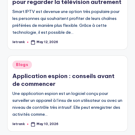
pour regarder la télévision autrement
Smart IPTV est devenue une option très populaire pour
les personnes qui souhaitent profiter de leurs chaînes
préférées de manière plus flexible. Grâce à cette
technologie, il est possible de…
letrank
May 12, 2026
Posted
by
Posted
Blogs
in
Application espion : conseils avant
de commencer
Une application espion est un logiciel conçu pour
surveiller un appareil à l’insu de son utilisateur ou avec un
niveau de contrôle très intrusif. Elle peut enregistrer des
activités comme…
letrank
May 10, 2026
Posted
by