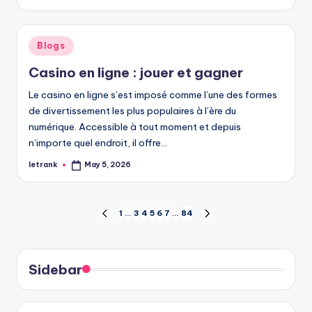
by
Posted
Blogs
in
Casino en ligne : jouer et gagner
Le casino en ligne s’est imposé comme l’une des formes
de divertissement les plus populaires à l’ère du
numérique. Accessible à tout moment et depuis
n’importe quel endroit, il offre…
letrank
May 5, 2026
Posted
by
Posts
1
…
3
4
5
6
7
…
84
PREVIOUS
NEXT
PAGE
PAGE
pagination
Sidebar