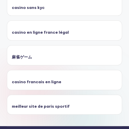
casino sans kyc
casino en ligne france légal
麻雀ゲーム
casino francais en ligne
meilleur site de paris sportif