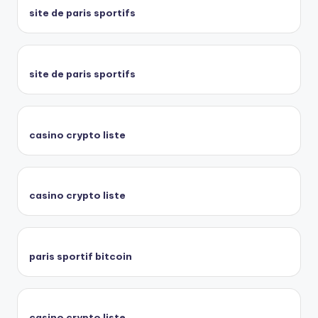
site de paris sportifs
site de paris sportifs
casino crypto liste
casino crypto liste
paris sportif bitcoin
casino crypto liste