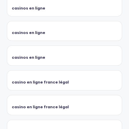
casinos en ligne
casinos en ligne
casinos en ligne
casino en ligne france légal
casino en ligne france légal