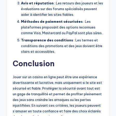
Avis et réputation
: Les retours des joueurs et les
évaluations sur des forums spécialisés peuvent
aider à identifier les sites fiables.
Méthodes de paiement sécurisées
: Les
plateformes proposant des options reconnues
comme Visa, Mastercard ou PayPal sont plus sûres.
Transparence des conditions
: Les termes et
conditions des promotions et des jeux doivent être
clairs et accessibles.
Conclusion
Jouer sur un casino en ligne peut être une expérience
divertissante et lucrative, mais uniquement si le site est
sécurisé et fiable. Privilégier la sécurité avant tout est
un gage de tranquillité et permet de profiter pleinement
des jeux sans craindre les arnaques ou les pertes
injustifiées. En suivant ces critères, les joueurs peuvent
s’amuser en toute confiance et faire des choix éclairés