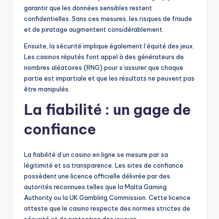
garantir que les données sensibles restent
confidentielles. Sans ces mesures, les risques de fraude
et de piratage augmentent considérablement.
Ensuite, la sécurité implique également l’équité des jeux.
Les casinos réputés font appel à des générateurs de
nombres aléatoires (RNG) pour s’assurer que chaque
partie est impartiale et que les résultats ne peuvent pas
être manipulés.
La fiabilité : un gage de
confiance
La fiabilité d’un casino en ligne se mesure par sa
légitimité et sa transparence. Les sites de confiance
possèdent une licence officielle délivrée par des
autorités reconnues telles que la Malta Gaming
Authority ou la UK Gambling Commission. Cette licence
atteste que le casino respecte des normes strictes de