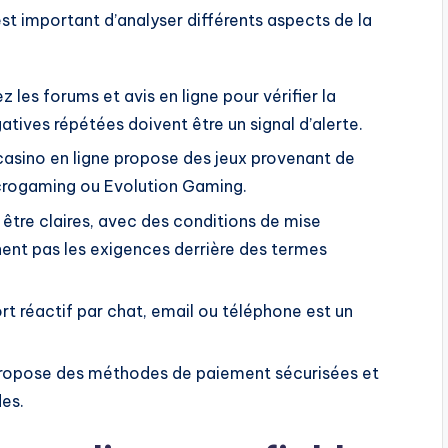
l est important d’analyser différents aspects de la
z les forums et avis en ligne pour vérifier la
tives répétées doivent être un signal d’alerte.
casino en ligne propose des jeux provenant de
icrogaming ou Evolution Gaming.
 être claires, avec des conditions de mise
hent pas les exigences derrière des termes
ort réactif par chat, email ou téléphone est un
 propose des méthodes de paiement sécurisées et
des.