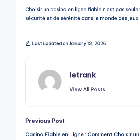
Choisir un casino en ligne fiable n’est pas seu
sécurité et de sérénité dans le monde des jeux
Last updated on January 13, 2026
letrank
View All Posts
Post
Previous Post
Casino Fiable en Ligne : Comment Choisir un
navigation