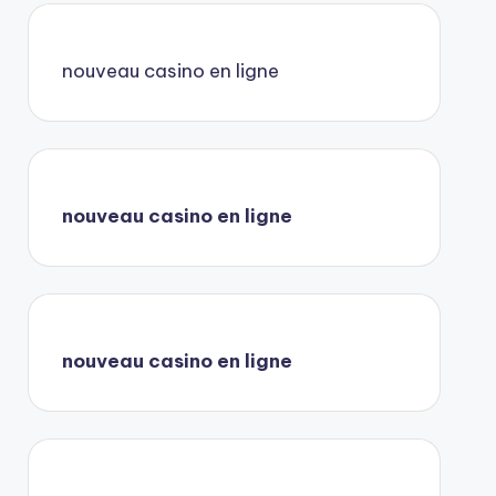
nouveau casino en ligne
nouveau casino en ligne
nouveau casino en ligne