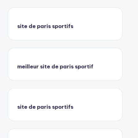
site de paris sportifs
meilleur site de paris sportif
site de paris sportifs