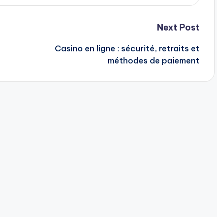
Next Post
Casino en ligne : sécurité, retraits et
méthodes de paiement