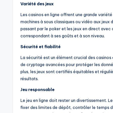
Variété des jeux
Les casinos en ligne offrent une grande variété 
machines à sous classiques ou vidéo aux jeux d
passant par le poker et les jeux en direct avec
correspondant à ses goûts et à son niveau.
Sécurité et fiabilité
La sécurité est un élément crucial des casinos e
de cryptage avancées pour protéger les données
plus, les jeux sont certifiés équitables et régu
résultats.
Jeu responsable
Le jeu en ligne doit rester un divertissement. 
fixer des limites de dépôt, contrôler le temps 