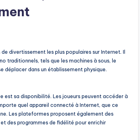
ement
e divertissement les plus populaires sur Internet. Il
o traditionnels, tels que les machines à sous, le
à se déplacer dans un établissement physique.
e est sa disponibilité. Les joueurs peuvent accéder à
importe quel appareil connecté à Internet, que ce
hone. Les plateformes proposent également des
et des programmes de fidélité pour enrichir