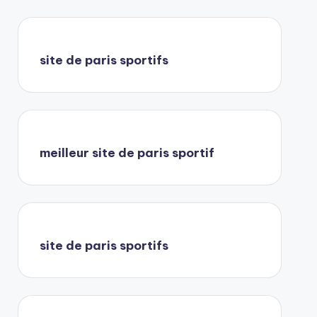
site de paris sportifs
meilleur site de paris sportif
site de paris sportifs