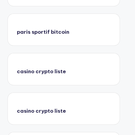
paris sportif bitcoin
casino crypto liste
casino crypto liste