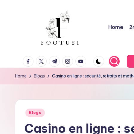
Skip
to
Home
2
content
f
facebook.com
twitter.com
t.me
instagram.com
youtube.com
o
o
Home
Blogs
Casino en ligne : sécurité, retraits et m
t
u
Posted
2
Blogs
in
Casino en ligne : s
1