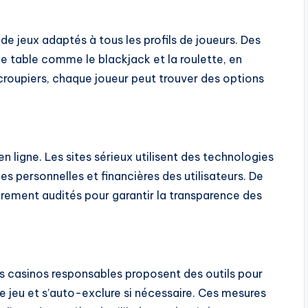
de jeux adaptés à tous les profils de joueurs. Des
e table comme le blackjack et la roulette, en
 croupiers, chaque joueur peut trouver des options
n ligne. Les sites sérieux utilisent des technologies
 personnelles et financières des utilisateurs. De
lièrement audités pour garantir la transparence des
Les casinos responsables proposent des outils pour
de jeu et s’auto-exclure si nécessaire. Ces mesures