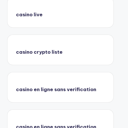
casino live
casino crypto liste
casino en ligne sans verification
casino en ligne sans verification