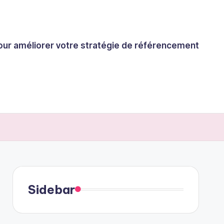
 pour améliorer votre stratégie de référencement
Sidebar