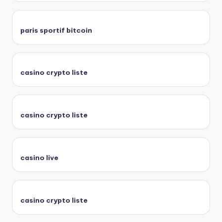
paris sportif bitcoin
casino crypto liste
casino crypto liste
casino live
casino crypto liste