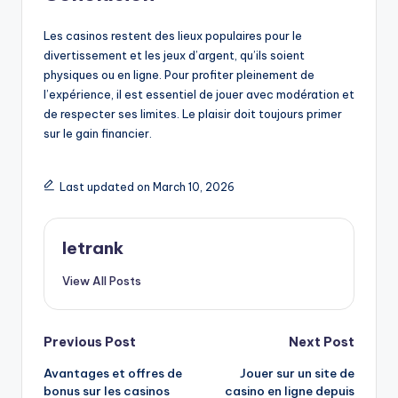
Les casinos restent des lieux populaires pour le
divertissement et les jeux d’argent, qu’ils soient
physiques ou en ligne. Pour profiter pleinement de
l’expérience, il est essentiel de jouer avec modération et
de respecter ses limites. Le plaisir doit toujours primer
sur le gain financier.
Last updated on March 10, 2026
letrank
View All Posts
Post
Previous Post
Next Post
Avantages et offres de
Jouer sur un site de
navigation
bonus sur les casinos
casino en ligne depuis