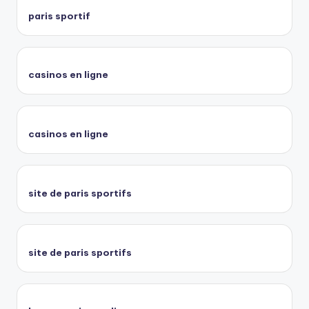
paris sportif
casinos en ligne
casinos en ligne
site de paris sportifs
site de paris sportifs