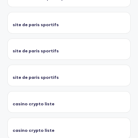
site de paris sportifs
site de paris sportifs
site de paris sportifs
casino crypto liste
casino crypto liste