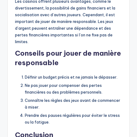
Les casinos offrent plusieurs avantages, comme le
divertissement, la possibilité de gains financiers et la
socialisation avec d’autres joueurs. Cependant, il est
important de jouer de manière responsable. Les jeux
d’argent peuvent entraîner une dépendance et des
pertes financières importantes si l’on ne fixe pas de
limites.
Conseils pour jouer de manière
responsable
Définir un budget précis et ne jamais le dépasser.
Ne pas jouer pour compenser des pertes
financières ou des problèmes personnels.
Connaître les règles des jeux avant de commencer
à miser.
Prendre des pauses régulières pour éviter le stress
ou la fatigue.
Conclusion