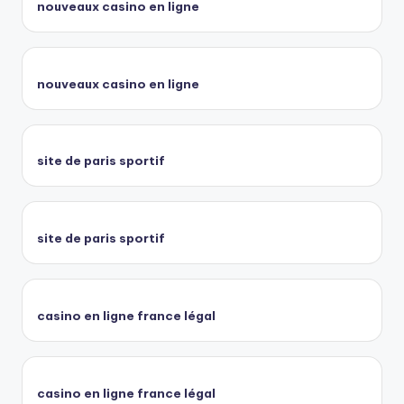
nouveaux casino en ligne
nouveaux casino en ligne
site de paris sportif
site de paris sportif
casino en ligne france légal
casino en ligne france légal