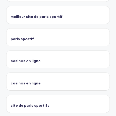
meilleur site de paris sportif
paris sportif
casinos en ligne
casinos en ligne
site de paris sportifs