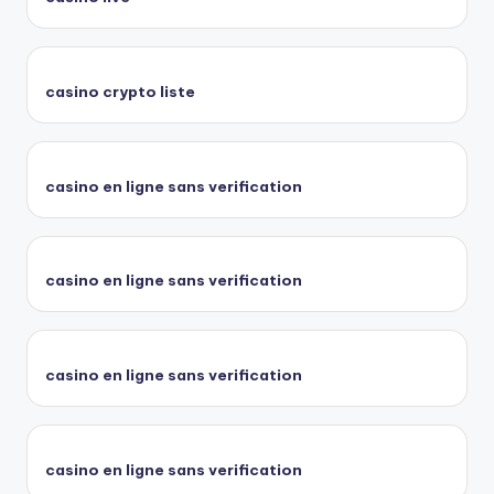
casino crypto liste
casino en ligne sans verification
casino en ligne sans verification
casino en ligne sans verification
casino en ligne sans verification