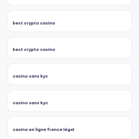
best crypto casino
best crypto casino
casino sans kyc
casino sans kyc
casino en ligne france légal