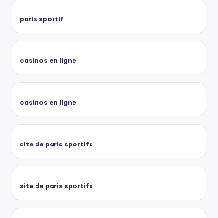
paris sportif
casinos en ligne
casinos en ligne
site de paris sportifs
site de paris sportifs