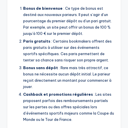
Bonus de bienvenue
: Ce type de bonus est
destiné aux nouveaux parieurs. Il peut s’agir d’un
pourcentage du premier dépôt ou d’un pari gratuit.
Par exemple, un site peut offrir un bonus de 100 %
jusqu’à 100 € sur le premier dépôt.
Paris gratuits
: Certains bookmakers offrent des
paris gratuits à utiliser sur des événements
sportifs spécifiques. Ces paris permettent de
tenter sa chance sans risquer son propre argent.
Bonus sans dépôt
: Rare mais très attractif, ce
bonus ne nécessite aucun dépôt initial. Le parieur
reçoit directement un montant pour commencer à
jouer.
Cashback et promotions régulières
: Les sites
proposent parfois des remboursements partiels
sur les pertes ou des offres spéciales lors
d’événements sportifs majeurs comme la Coupe du
Monde ou le Tour de France.