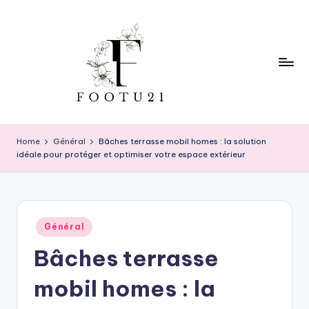
Skip
to
content
f
o
Home
Général
Bâches terrasse mobil homes : la solution
idéale pour protéger et optimiser votre espace extérieur
o
t
u
Posted
2
Général
in
Bâches terrasse
1
mobil homes : la