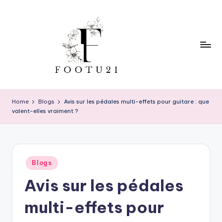
Skip
to
content
f
o
Home
Blogs
Avis sur les pédales multi-effets pour guitare : que
valent-elles vraiment ?
o
t
u
Posted
2
Blogs
in
Avis sur les pédales
1
multi-effets pour