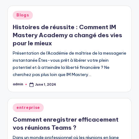
Posted
Blogs
in
Histoires de réussite : Comment IM
Mastery Academy a changé des vies
pour le mieux
Présentation de l'Académie de maîtrise de la messagerie
instantanée Êtes-vous prêt à libérer votre plein
potentiel et à atteindre la liberté financière ? Ne
cherchez pas plus loin que IM Mastery…
admin
June 1, 2024
Posted
by
Posted
entreprise
in
Comment enregistrer efficacement
vos réunions Teams ?
Dans un monde professionnel où les réunions en ligne