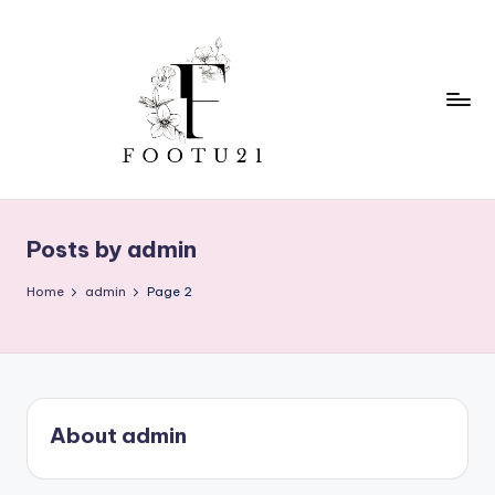
Skip
to
content
f
o
Posts by admin
o
t
Home
admin
Page 2
u
2
1
About admin