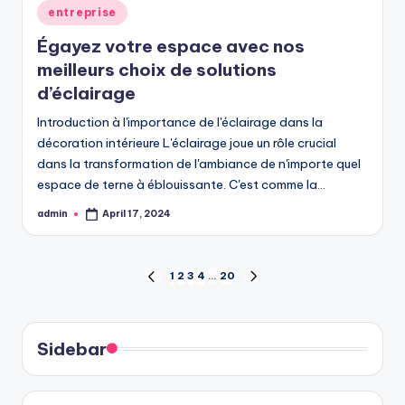
Posted
entreprise
in
Égayez votre espace avec nos
meilleurs choix de solutions
d’éclairage
Introduction à l'importance de l'éclairage dans la
décoration intérieure L'éclairage joue un rôle crucial
dans la transformation de l'ambiance de n'importe quel
espace de terne à éblouissante. C'est comme la…
admin
April 17, 2024
Posted
by
Posts
1
2
3
4
…
20
PREVIOUS
NEXT
PAGE
PAGE
pagination
Sidebar