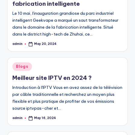
fabrication intelligente
Le 10 mai, l'inauguration grandiose du parc industriel
intelligent Geekvape a marqué un saut transformateur
dans le domaine de la fabrication intelligente. Situé
dans le district high-tech de Zhuhai, ce…
admin
May 20, 2024
Posted
by
Posted
Blogs
in
Meilleur site IPTV en 2024 ?
Introduction à l'IPTV Vous en avez assez de la télévision
par câble traditionnelle et recherchez un moyen plus
flexible et plus pratique de profiter de vos émissions
source iptvpas-cher et…
admin
May 16, 2024
Posted
by