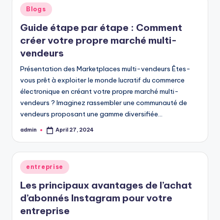
Posted
Blogs
in
Guide étape par étape : Comment
créer votre propre marché multi-
vendeurs
Présentation des Marketplaces multi-vendeurs Êtes-
vous prêt à exploiter le monde lucratif du commerce
électronique en créant votre propre marché multi-
vendeurs ? Imaginez rassembler une communauté de
vendeurs proposant une gamme diversifiée…
admin
April 27, 2024
Posted
by
Posted
entreprise
in
Les principaux avantages de l’achat
d’abonnés Instagram pour votre
entreprise