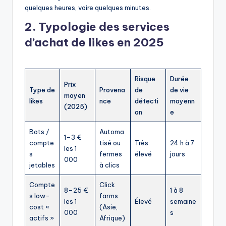
quelques heures, voire quelques minutes.
2. Typologie des services
d’achat de likes en 2025
Risque
Durée
Prix
Type de
Provena
de
de vie
moyen
likes
nce
détecti
moyenn
(2025)
on
e
Bots /
Automa
1–3 €
compte
tisé ou
Très
24 h à 7
les 1
s
fermes
élevé
jours
000
jetables
à clics
Compte
Click
8–25 €
1 à 8
s low-
farms
les 1
Élevé
semaine
cost «
(Asie,
000
s
actifs »
Afrique)