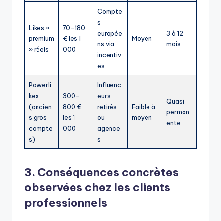
Compte
s
Likes «
70–180
europée
3 à 12
premium
€ les 1
Moyen
ns via
mois
» réels
000
incentiv
es
Powerli
Influenc
kes
300–
eurs
Quasi
(ancien
800 €
retirés
Faible à
perman
s gros
les 1
ou
moyen
ente
compte
000
agence
s)
s
3. Conséquences concrètes
observées chez les clients
professionnels