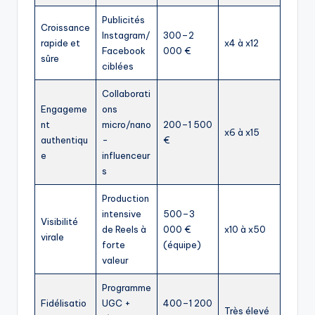
Publicités
Croissance
Instagram/
300–2
rapide et
x4 à x12
Facebook
000 €
sûre
ciblées
Collaborati
Engageme
ons
nt
micro/nano
200–1 500
x6 à x15
authentiqu
-
€
e
influenceur
s
Production
intensive
500–3
Visibilité
de Reels à
000 €
x10 à x50
virale
forte
(équipe)
valeur
Programme
Fidélisatio
UGC +
400–1 200
Très élevé