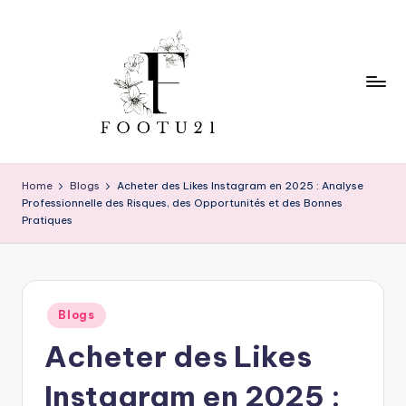
Skip
to
content
f
o
Home
Blogs
Acheter des Likes Instagram en 2025 : Analyse
Professionnelle des Risques, des Opportunités et des Bonnes
o
Pratiques
t
u
2
Posted
Blogs
1
in
Acheter des Likes
Instagram en 2025 :