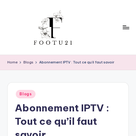
Skip
to
content
f
o
Home
Blogs
Abonnement IPTV : Tout ce qu’il faut savoir
o
t
u
Posted
Blogs
in
2
Abonnement IPTV :
1
Tout ce qu’il faut
savoir