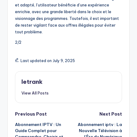
et adapté, l’utilisateur bénéficie d’une expérience
enrichie, avec une grande liberté dans le choix et le
visionnage des programmes. Toutefois, il est important
de rester vigilant face aux offres illégales pour éviter
tout problème.
2/2
Last updated on July 9, 2025
letrank
View All Posts
Post
Previous Post
Next Post
Abonnement IPTV : Un
Abonnement iptv : La
navigation
Guide Complet pour
Nouvelle Télévision à
Comprendre, Choisir et
l’Ère du Numérique